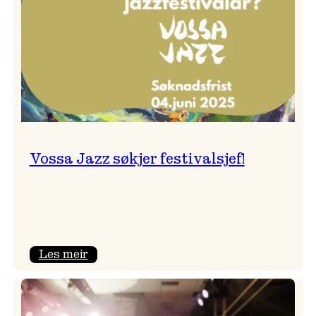
Vossa Jazz søkjer festivalsjef!
:
Les meir
Vossa
Jazz
søkjer