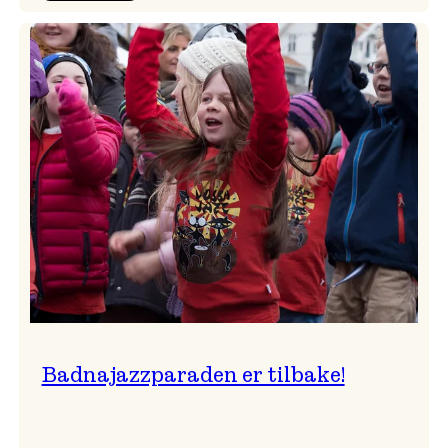
Festivalkunstnar
2026
–
Ingunn van Etten
Badnajazzparaden er tilbake!