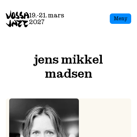
Skip
to
19.-21. mars
Meny
content
2027
jens mikkel
madsen