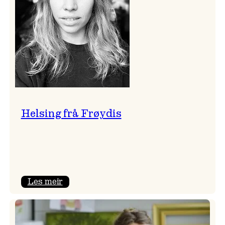
Helsing frå Frøydis
:
Les meir
Helsing
frå
Frøydis