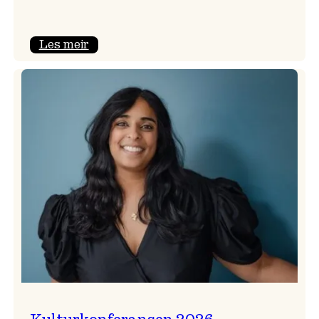
:
Les meir
Badnajazzparaden
er
tilbake!