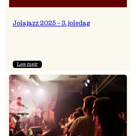
Jolajazz 2025 – 3. joledag
:
Les meir
Jolajazz
2025
–
3.
joledag