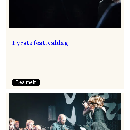
Fyrste festivaldag
:
Les meir
Fyrste
festivaldag