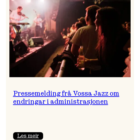
festivalsjef!
Pressemelding frå Vossa Jazz om
endringar i administrasjonen
:
Les meir