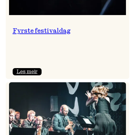
Fyrste festivaldag
:
Les meir
Fyrste
festivaldag