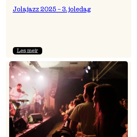
Jolajazz 2025 – 3. joledag
:
Les meir
Jolajazz
2025
–
3.
joledag