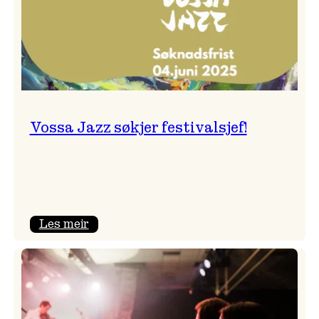
Vossa Jazz søkjer festivalsjef!
:
Les meir
Vossa
Jazz
søkjer
festivalsjef!