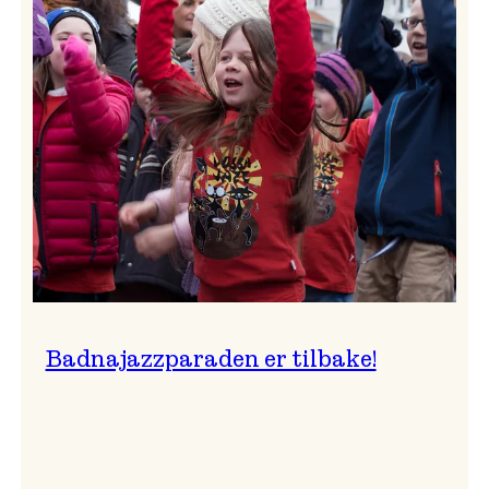
–
Ingunn van Etten
Badnajazzparaden er tilbake!