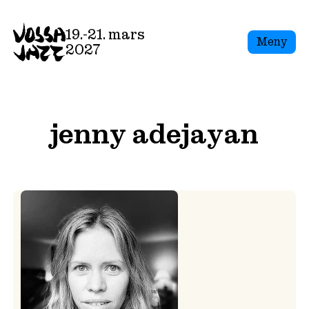
Skip
to
19.-21. mars
Meny
content
2027
jenny adejayan