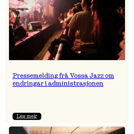
Pressemelding frå Vossa Jazz om
endringar i administrasjonen
:
Les meir
Pressemelding
frå