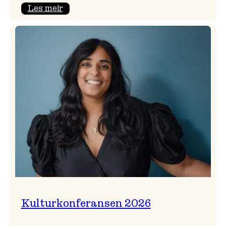
:
Les meir
Badnajazzparaden
er
tilbake!
Kulturkonferansen 2026