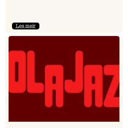
:
Les meir
Kulturkonferansen
2026