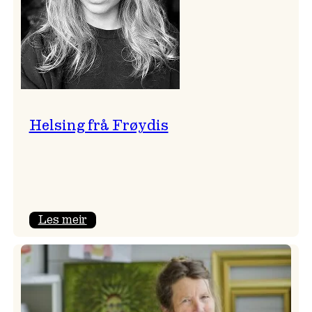
Helsing frå Frøydis
:
Les meir
Helsing
frå
Frøydis