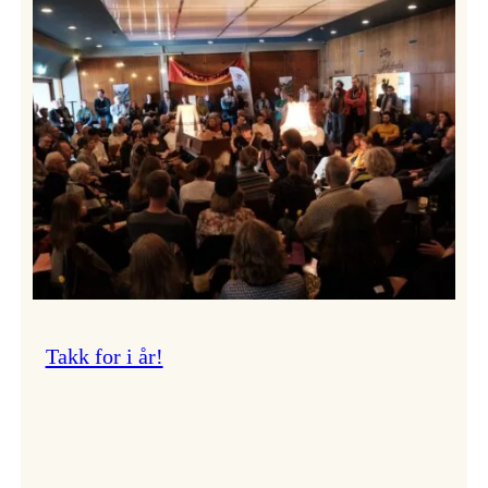
Vossa
Jazz
om
endringar
i
administrasjonen
Takk for i år!