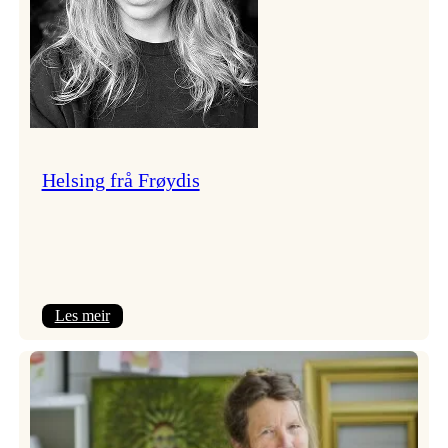
Helsing frå Frøydis
:
Les meir
Helsing
frå
Frøydis