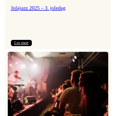
Jolajazz 2025 – 3. joledag
:
Les meir
Jolajazz
2025
–
3.
joledag