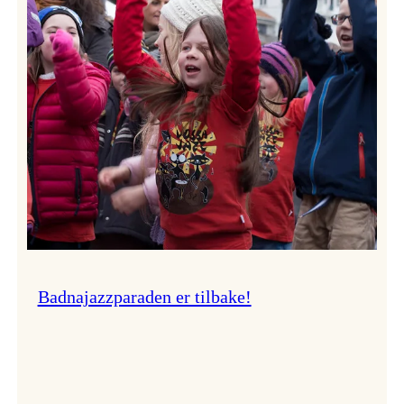
–
Ingunn van Etten
Badnajazzparaden er tilbake!