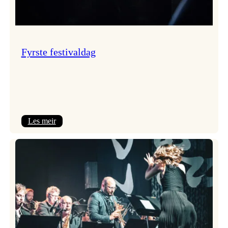
Fyrste festivaldag
:
Les meir
Fyrste
festivaldag