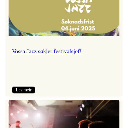
Vossa Jazz søkjer festivalsjef!
:
Les meir
Vossa
Jazz
søkjer
festivalsjef!