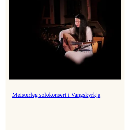
Thomas
Dybdahl
styrte
Vossa
Jazz
i
hamn
Meisterleg solokonsert i Vangskyrkja