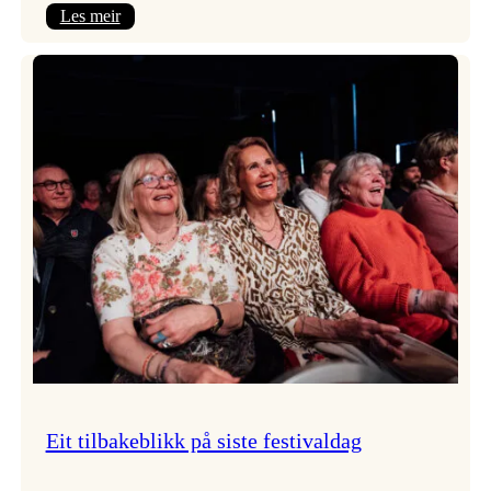
:
Les meir
Takk
for
i
år!
Eit tilbakeblikk på siste festivaldag