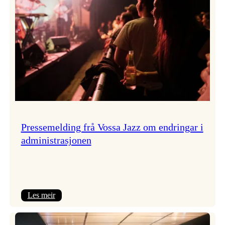
Pressemelding frå Vossa Jazz om endringar i
administrasjonen
:
Les meir
Pressemelding
frå