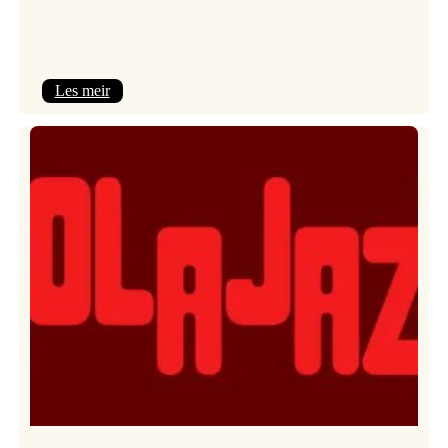
:
Les meir
Kulturkonferansen
2026