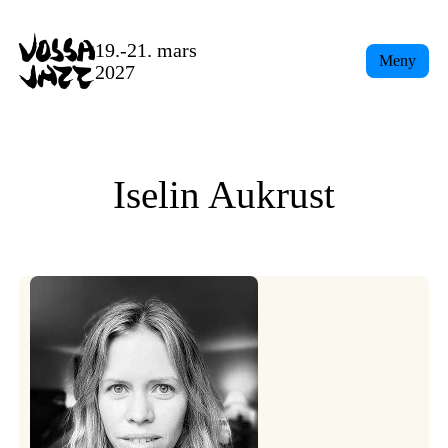
Skip
to
19.-21. mars
Meny
content
2027
Iselin Aukrust