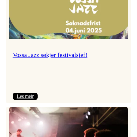
Vossa Jazz søkjer festivalsjef!
:
Les meir
Vossa
Jazz
søkjer
festivalsjef!