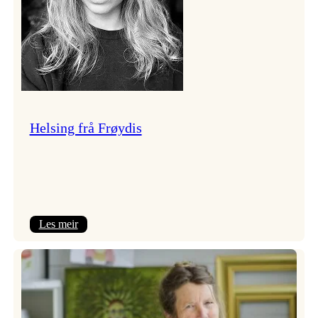
Helsing frå Frøydis
:
Les meir
Helsing
frå
Frøydis