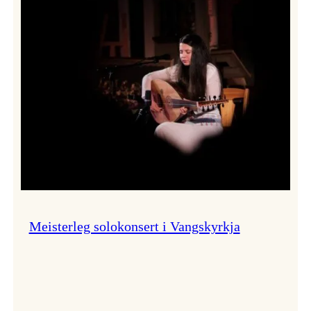
Thomas
Dybdahl
styrte
Vossa
Jazz
i
hamn
Meisterleg solokonsert i Vangskyrkja