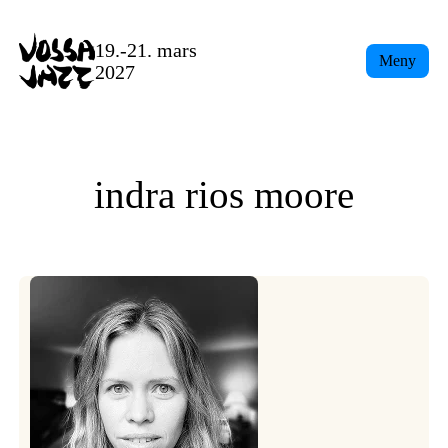
Skip
to
19.-21. mars
Meny
content
2027
indra rios moore