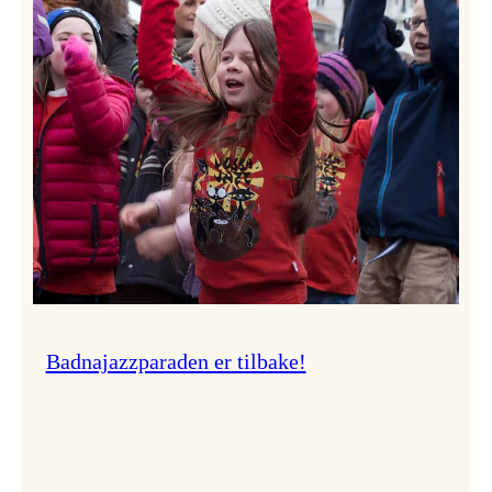
–
Ingunn van Etten
Badnajazzparaden er tilbake!