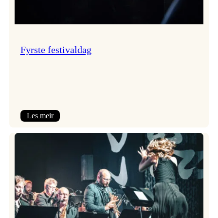
Fyrste festivaldag
:
Les meir
Fyrste
festivaldag