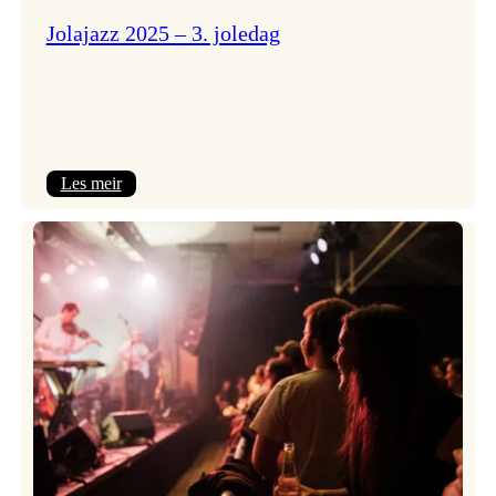
Jolajazz 2025 – 3. joledag
:
Les meir
Jolajazz
2025
–
3.
joledag