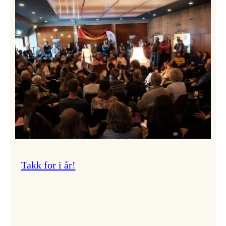
Vossa
Jazz
om
endringar
i
administrasjonen
Takk for i år!