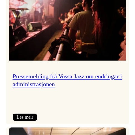
Pressemelding frå Vossa Jazz om endringar i
administrasjonen
:
Les meir
Pressemelding
frå