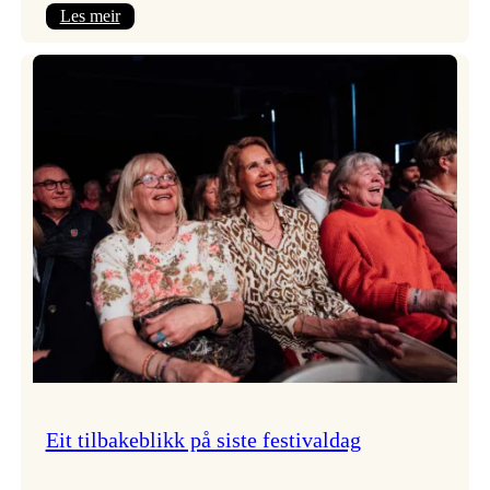
:
Les meir
Takk
for
i
år!
Eit tilbakeblikk på siste festivaldag