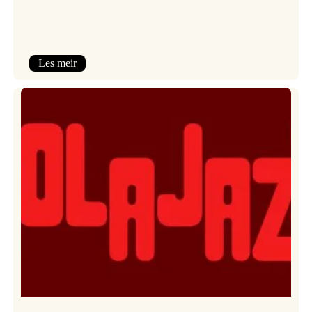
:
Les meir
Kulturkonferansen
2026