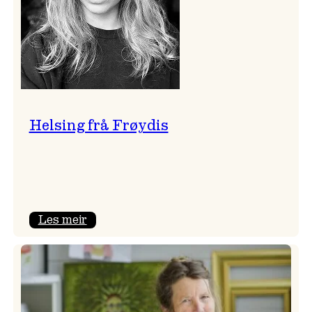
Helsing frå Frøydis
:
Les meir
Helsing
frå
Frøydis