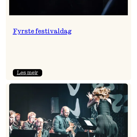
Fyrste festivaldag
:
Les meir
Fyrste
festivaldag