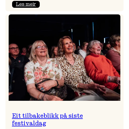
:
Les meir
Takk
for
i
år!
Eit tilbakeblikk på siste
festivaldag