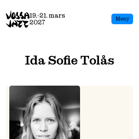
Skip
to
19.-21. mars
Meny
content
2027
Ida Sofie Tolås