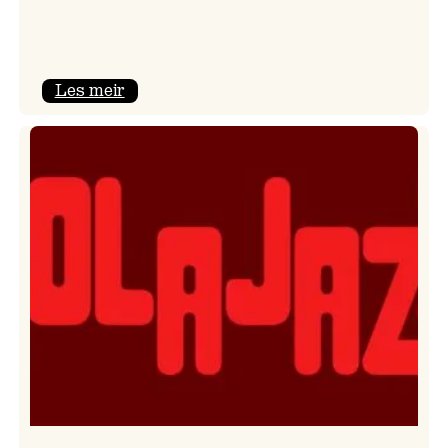
:
Les meir
Kulturkonferansen
2026