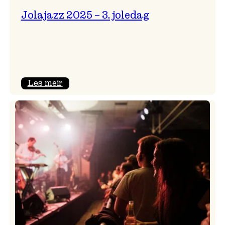
Jolajazz 2025 – 3. joledag
:
Les meir
Jolajazz
2025
–
3.
joledag