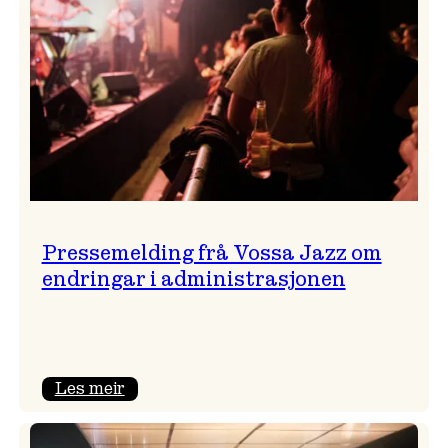
Pressemelding frå Vossa Jazz om
endringar i administrasjonen
:
Les meir
Pressemelding
frå