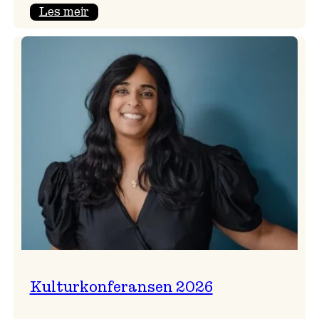
:
Les meir
Badnajazzparaden
er
tilbake!
Kulturkonferansen 2026