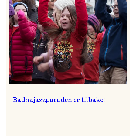
–
Ingunn van Etten
Badnajazzparaden er tilbake!