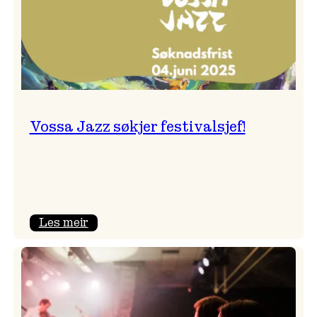
Vossa Jazz søkjer festivalsjef!
:
Les meir
Vossa
Jazz
søkjer
festivalsjef!