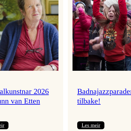
valkunstnar 2026
Badnajazzparade
unn van Etten
tilbake!
:
:
ir
Les meir