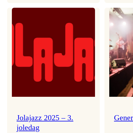
Helsing
frå
Frøydis
Jolajazz 2025 – 3.
Gener
joledag