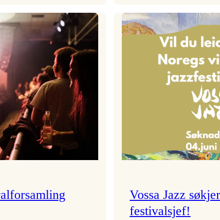
Festivalkunstnar
Badnajazzpar
2026
er
–
tilbake!
Ingunn van Etten
alforsamling
Vossa Jazz søkje
festivalsjef!