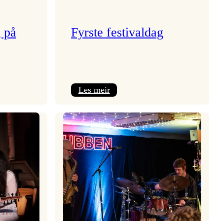
g på
Fyrste festivaldag
:
Les meir
Fyrste
festivaldag