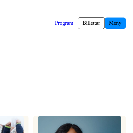
Program
Billettar
Meny