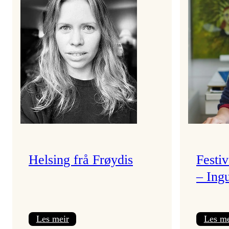
Helsing frå Frøydis
Festi
– Ing
:
Les meir
Les me