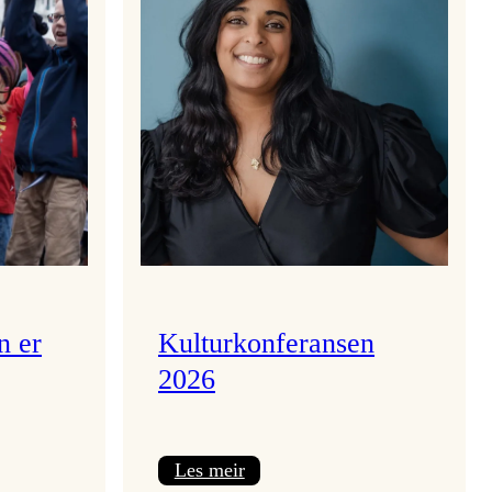
n er
Kulturkonferansen
2026
:
Les meir