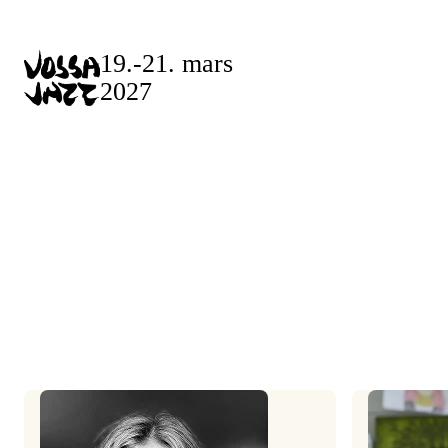
Skip
to
19.-21. mars
content
2027