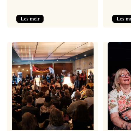
:
Les meir
Les me
Jolajazz
2025
–
3.
joledag