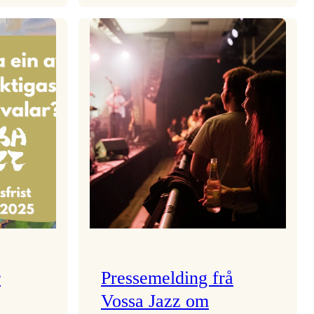
aden
Kulturkonferansen
2026
r
Pressemelding frå
Vossa Jazz om