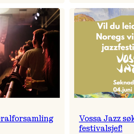
Badnajaz
Festivalkunstnar
er
2026
tilbake!
–
Ingunn van Etten
ralforsamling
Vossa Jazz sø
festivalsjef!