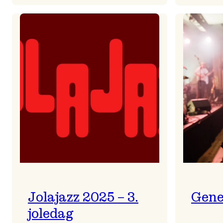
Helsing
frå
Frøydis
Jolajazz 2025 – 3.
Gene
joledag