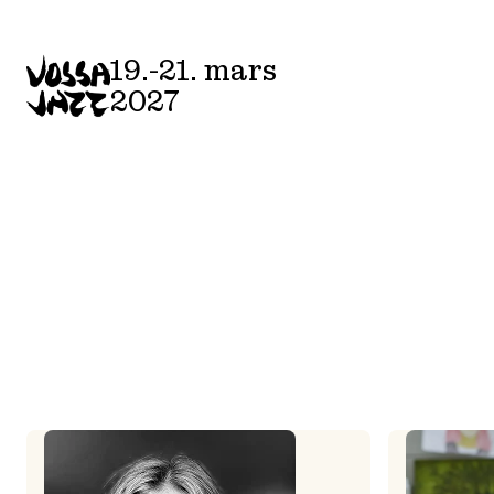
Skip
to
19.-21. mars
content
2027