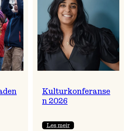
aden
Kulturkonferanse
n 2026
:
Les meir