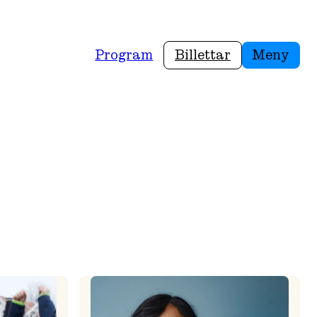
Program
Billettar
Meny