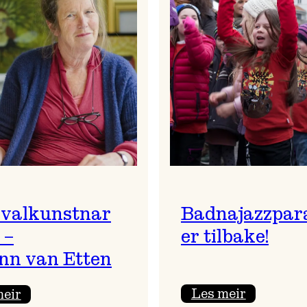
ivalkunstnar
Badnajazzpar
 –
er tilbake!
nn van Etten
:
:
Les meir
meir