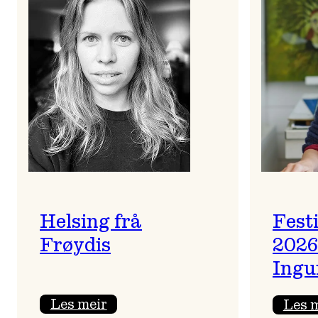
Helsing frå
Fest
Frøydis
2026
Ingu
:
Les meir
Les 