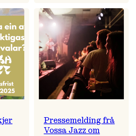
zparaden
Kulturkonferansen
2026
kjer
Pressemelding frå
Vossa Jazz om