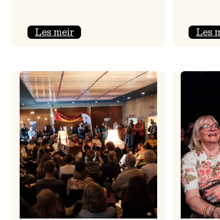
:
Les meir
Les 
Jolajazz
2025
–
3.
joledag