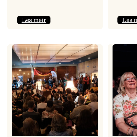
:
Les meir
Les 
Jolajazz
2025
–
3.
joledag