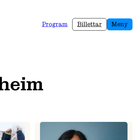
Program
Billettar
Meny
vheim