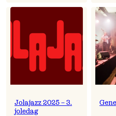
Helsing
frå
Frøydis
Jolajazz 2025 – 3.
Gene
joledag