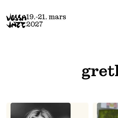
Skip
to
19.-21. mars
content
2027
gret