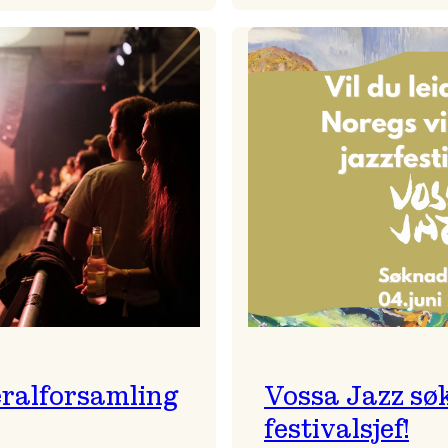
Badnajaz
Festivalkunstnar
er
2026
tilbake!
–
Ingunn van Etten
ralforsamling
Vossa Jazz sø
festivalsjef!