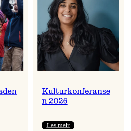
aden
Kulturkonferanse
n 2026
:
Les meir