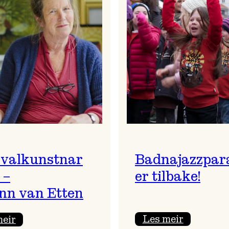
ivalkunstnar
Badnajazzpar
 –
er tilbake!
nn van Etten
:
:
Les meir
meir