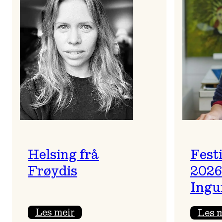
Helsing frå
Fest
Frøydis
2026
Ingu
:
Les meir
Les 