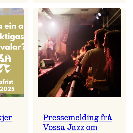
zparaden
Kulturkonferansen
2026
kjer
Pressemelding frå
Vossa Jazz om