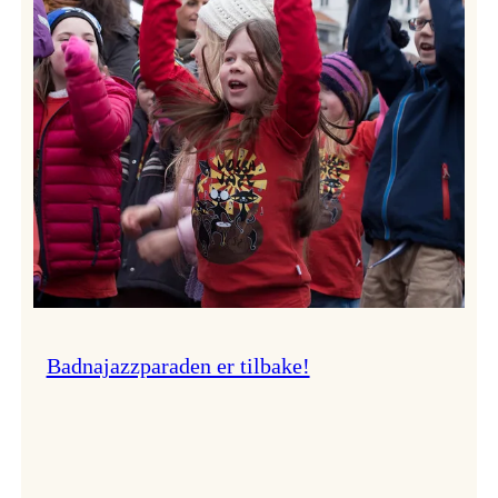
–
Ingunn van Etten
Badnajazzparaden er tilbake!