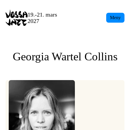
Skip
to
19.-21. mars
Meny
content
2027
Georgia Wartel Collins