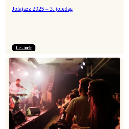
Jolajazz 2025 – 3. joledag
:
Les meir
Jolajazz
2025
–
3.
joledag