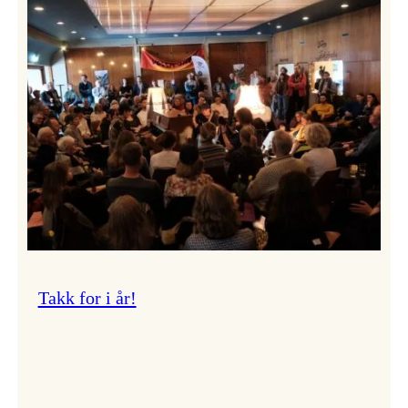
Vossa
Jazz
om
endringar
i
administrasjonen
Takk for i år!