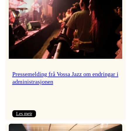
Pressemelding frå Vossa Jazz om endringar i
administrasjonen
:
Les meir
Pressemelding
frå