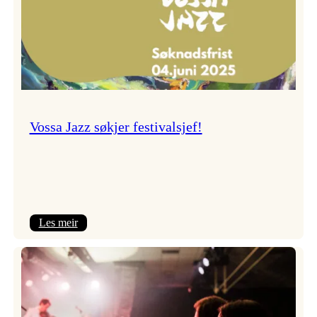
Vossa Jazz søkjer festivalsjef!
:
Les meir
Vossa
Jazz
søkjer
festivalsjef!