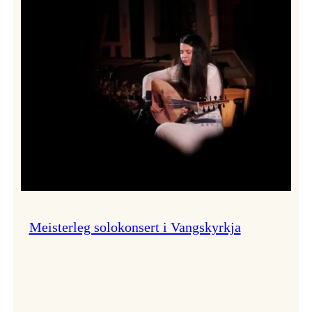
Thomas
Dybdahl
styrte
Vossa
Jazz
i
hamn
Meisterleg solokonsert i Vangskyrkja