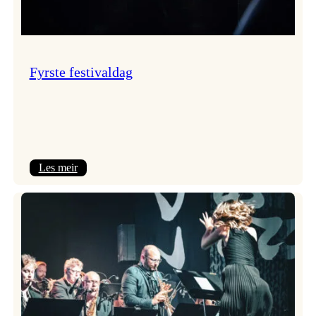
Fyrste festivaldag
:
Les meir
Fyrste
festivaldag