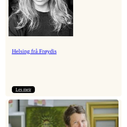
Helsing frå Frøydis
:
Les meir
Helsing
frå
Frøydis