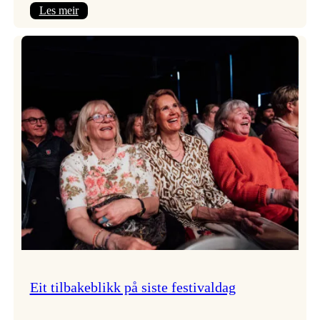
:
Les meir
Takk
for
i
år!
Eit tilbakeblikk på siste festivaldag