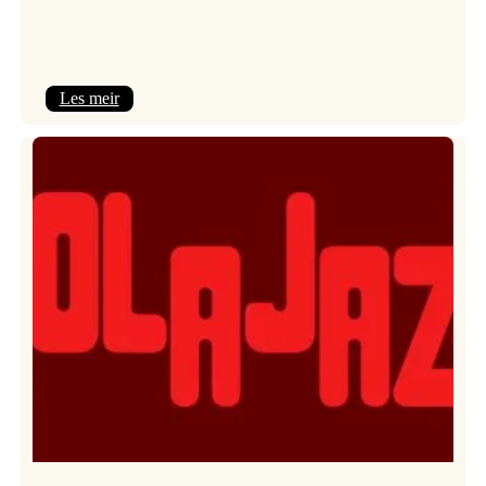
:
Les meir
Kulturkonferansen
2026