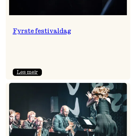
Fyrste festivaldag
:
Les meir
Fyrste
festivaldag