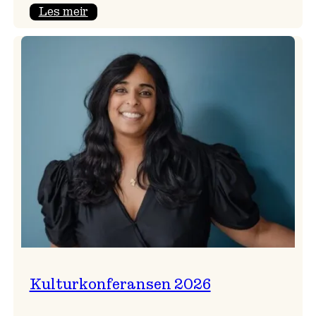
:
Les meir
Badnajazzparaden
er
tilbake!
Kulturkonferansen 2026