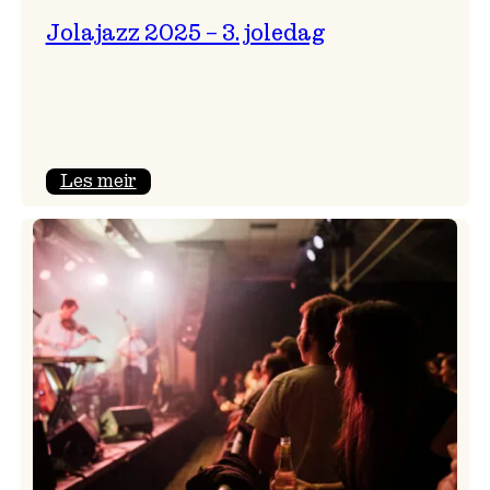
Jolajazz 2025 – 3. joledag
:
Les meir
Jolajazz
2025
–
3.
joledag