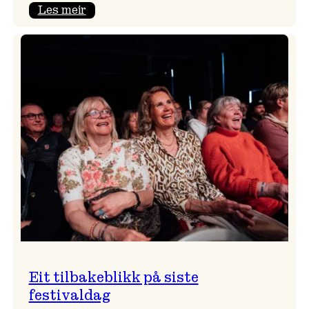
:
Les meir
Takk
for
i
år!
Eit tilbakeblikk på siste
festivaldag