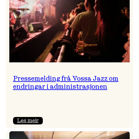
Pressemelding frå Vossa Jazz om
endringar i administrasjonen
:
Les meir
Pressemelding
frå