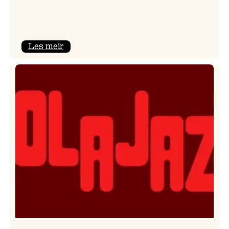
:
Les meir
Kulturkonferansen
2026