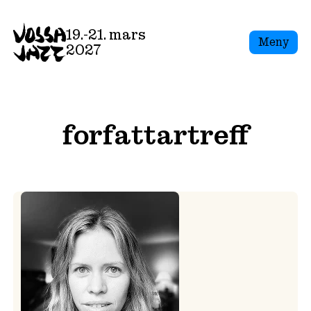
Skip
to
19.-21. mars
Meny
content
2027
forfattartreff