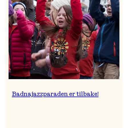
–
Ingunn van Etten
Badnajazzparaden er tilbake!