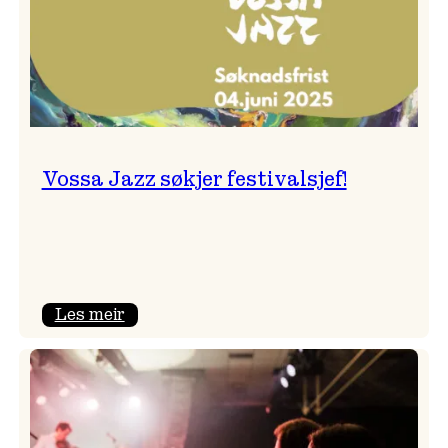
Vossa Jazz søkjer festivalsjef!
:
Les meir
Vossa
Jazz
søkjer
festivalsjef!