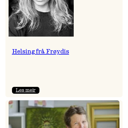
Helsing frå Frøydis
:
Les meir
Helsing
frå
Frøydis