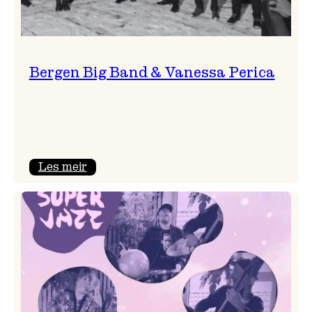
Bergen Big Band & Vanessa Perica
:
Les meir
Bergen
Big
Band
&
Vanessa
Perica