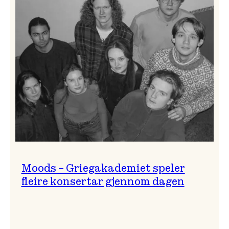
Lindy
Hop!
Moods – Griegakademiet speler
fleire konsertar gjennom dagen