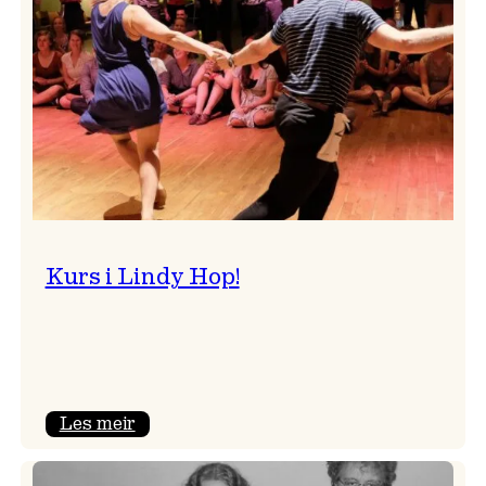
Kurs i Lindy Hop!
:
Les meir
Kurs
i