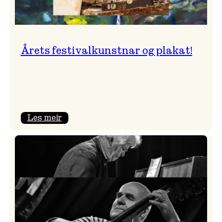
Årets festivalkunstnar og plakat!
:
Les meir
Årets
festivalkunstnar
og
plakat!