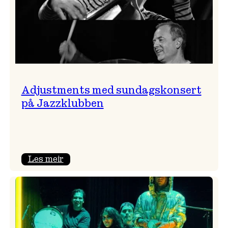
Adjustments med sundagskonsert
på Jazzklubben
:
Les meir
Adjustments
med
sundagskonsert
på
Jazzklubben