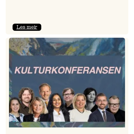
:
Les meir
Room
Service
–
Jazzlinja
på
turné!