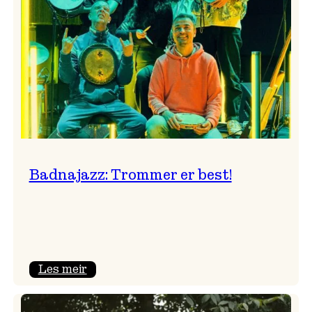
Badnajazz: Trommer er best!
:
Les meir
Badnajazz:
Trommer