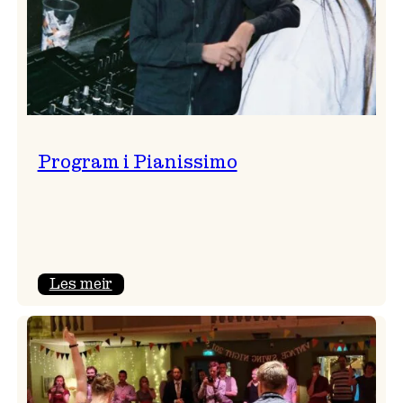
Program i Pianissimo
:
Les meir
Program
i
Pianissimo