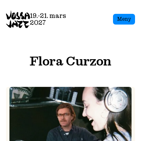
Skip
to
19.-21. mars
Meny
content
2027
Flora Curzon