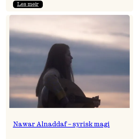
:
Les meir
Himmelfarten
med
plateslepp!
Nawar Alnaddaf – syrisk magi