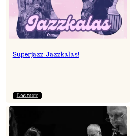
Superjazz: Jazzkalas!
:
Les meir
Superjazz:
Jazzkalas!