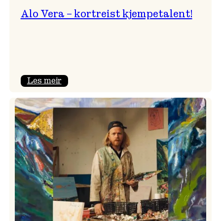
Alo Vera – kortreist kjempetalent!
:
Les meir
Alo
Vera
–
kortreist
kjempetalent!