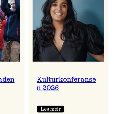
aden
Kulturkonferanse
n 2026
:
Les meir