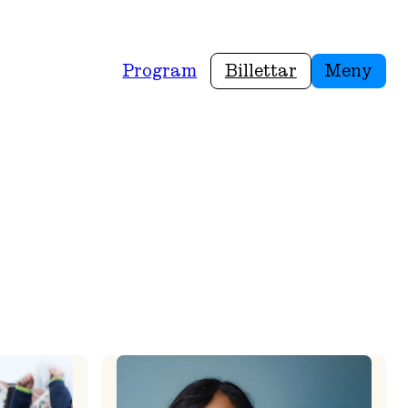
Program
Billettar
Meny