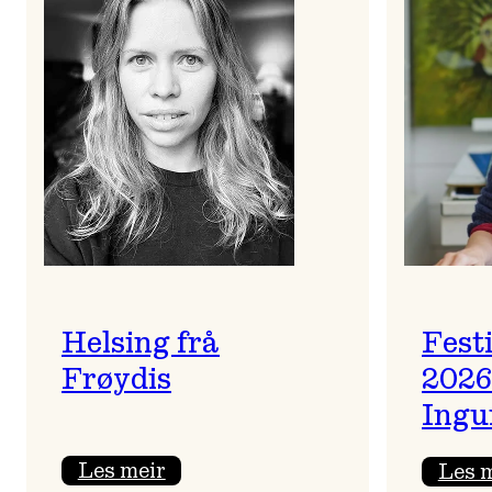
Helsing frå
Fest
Frøydis
2026
Ingu
:
Les meir
Les 