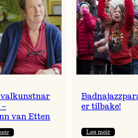
ivalkunstnar
Badnajazzpar
 –
er tilbake!
nn van Etten
:
:
Les meir
meir