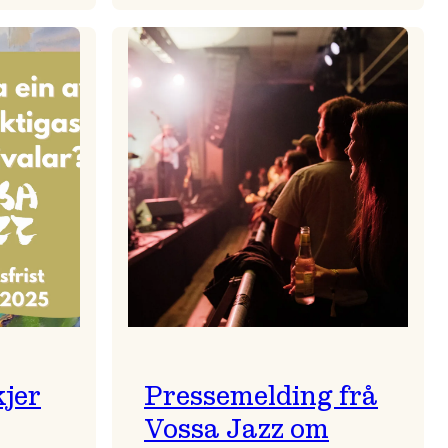
zparaden
Kulturkonferansen
2026
kjer
Pressemelding frå
Vossa Jazz om