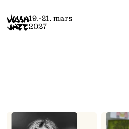
Skip
to
19.-21. mars
content
2027