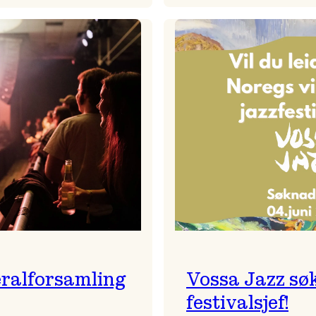
Badnajaz
Festivalkunstnar
er
2026
tilbake!
–
Ingunn van Etten
ralforsamling
Vossa Jazz sø
festivalsjef!