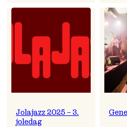
Helsing
frå
Frøydis
Jolajazz 2025 – 3.
Gene
joledag