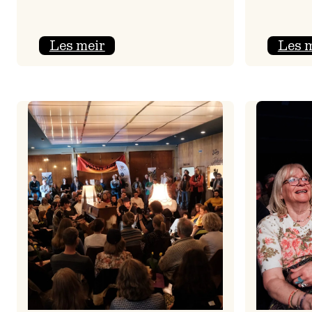
:
Les meir
Les 
Jolajazz
2025
–
3.
joledag