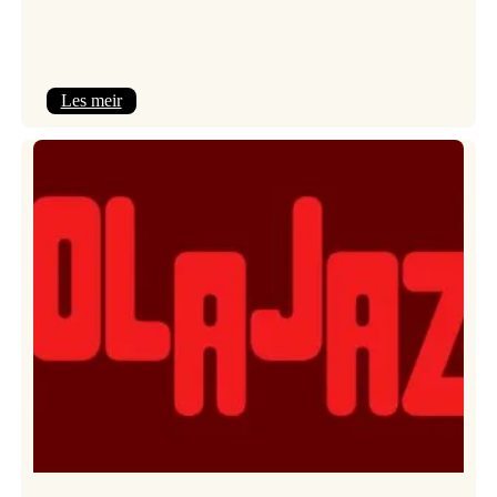
:
Les meir
Kulturkonferansen
2026