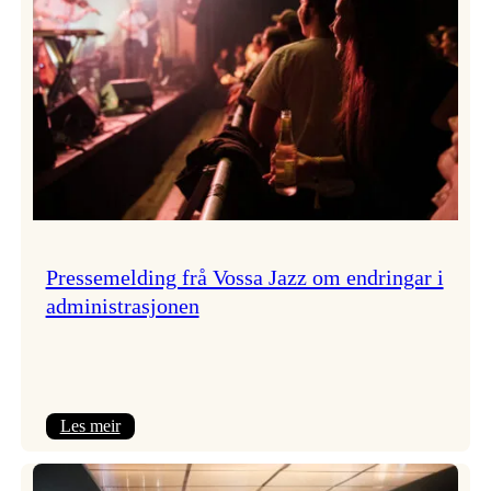
Pressemelding frå Vossa Jazz om endringar i
administrasjonen
:
Les meir
Pressemelding
frå