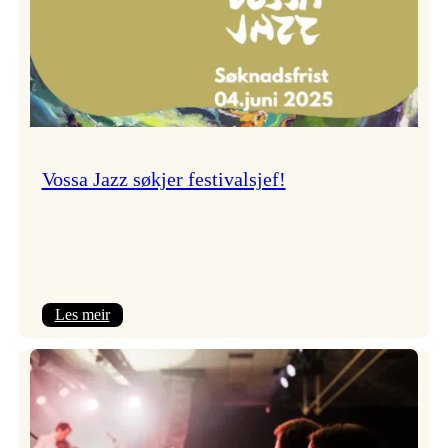
Vossa Jazz søkjer festivalsjef!
:
Les meir
Vossa
Jazz
søkjer
festivalsjef!