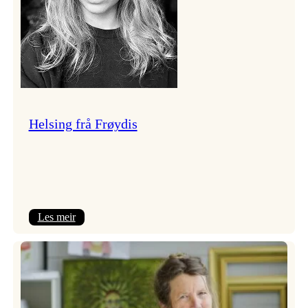
Helsing frå Frøydis
:
Les meir
Helsing
frå
Frøydis