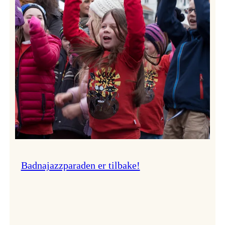
–
Ingunn van Etten
Badnajazzparaden er tilbake!