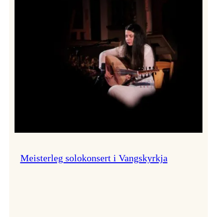
Thomas
Dybdahl
styrte
Vossa
Jazz
i
hamn
Meisterleg solokonsert i Vangskyrkja