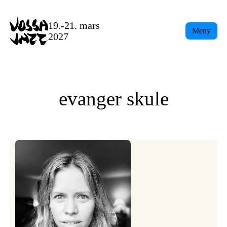
Skip
to
19.-21. mars
Meny
content
2027
evanger skule