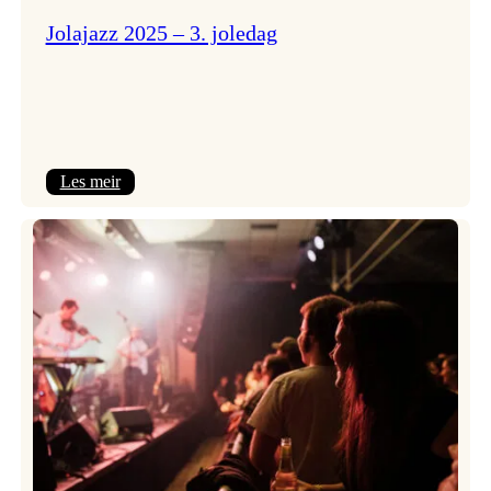
Jolajazz 2025 – 3. joledag
:
Les meir
Jolajazz
2025
–
3.
joledag