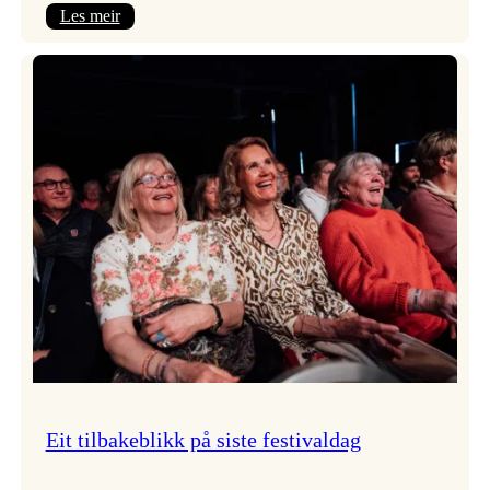
:
Les meir
Takk
for
i
år!
Eit tilbakeblikk på siste festivaldag