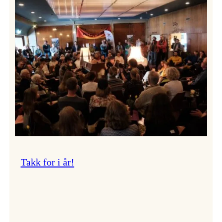
Vossa
Jazz
om
endringar
i
administrasjonen
Takk for i år!