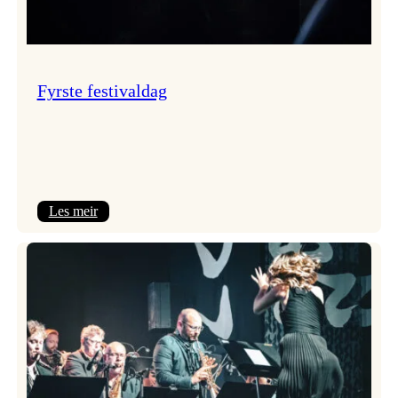
Fyrste festivaldag
:
Les meir
Fyrste
festivaldag