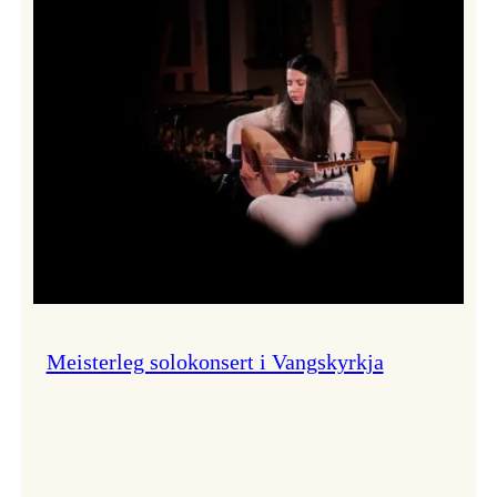
Thomas
Dybdahl
styrte
Vossa
Jazz
i
hamn
Meisterleg solokonsert i Vangskyrkja