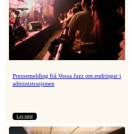
Pressemelding frå Vossa Jazz om endringar i
administrasjonen
:
Les meir
Pressemelding
frå