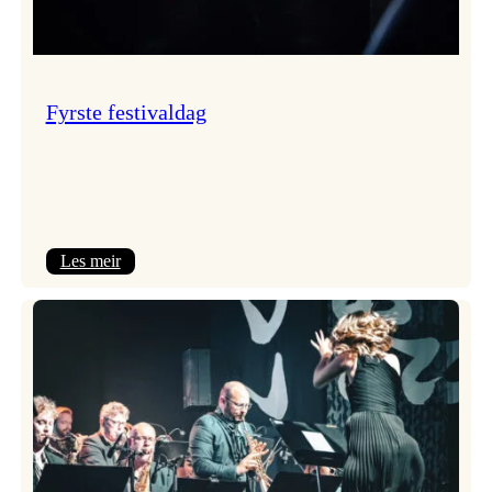
Fyrste festivaldag
:
Les meir
Fyrste
festivaldag