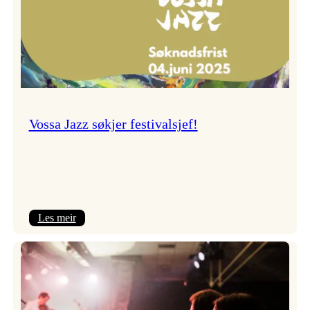
Vossa Jazz søkjer festivalsjef!
:
Les meir
Vossa
Jazz
søkjer
festivalsjef!