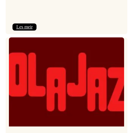
:
Les meir
Kulturkonferansen
2026