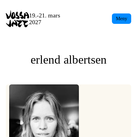
Skip
to
19.-21. mars
Meny
content
2027
erlend albertsen