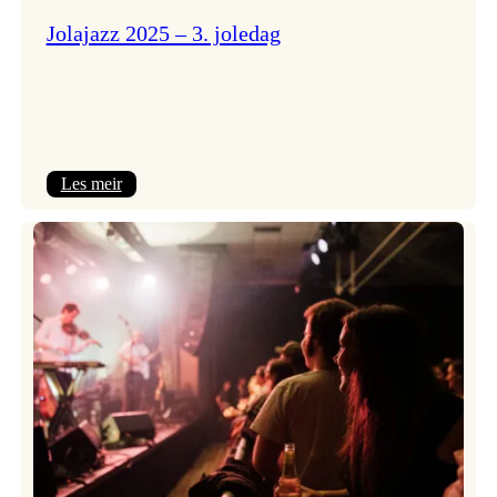
Jolajazz 2025 – 3. joledag
:
Les meir
Jolajazz
2025
–
3.
joledag