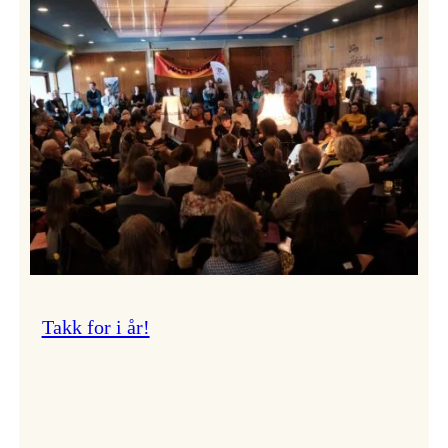
Vossa
Jazz
om
endringar
i
administrasjonen
Takk for i år!