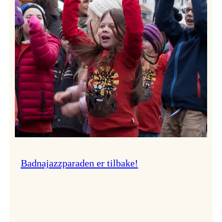
–
Ingunn van Etten
Badnajazzparaden er tilbake!