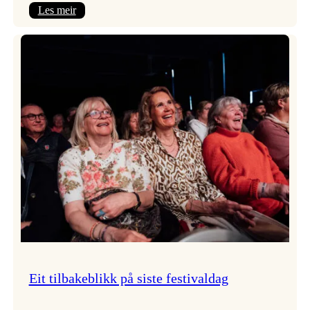
:
Les meir
Takk
for
i
år!
Eit tilbakeblikk på siste festivaldag