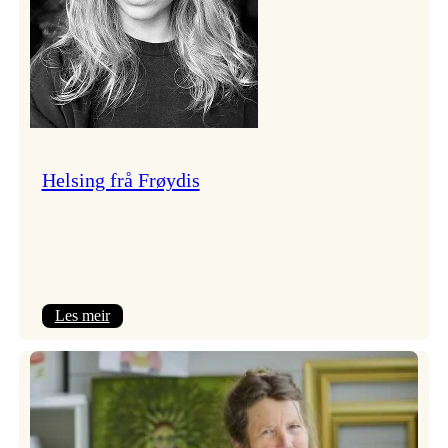
Helsing frå Frøydis
:
Les meir
Helsing
frå
Frøydis