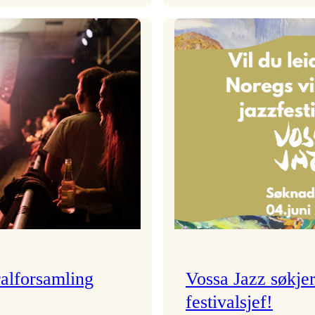
Festivalkunstnar
Badnajazzpar
2026
er
–
tilbake!
Ingunn van Etten
alforsamling
Vossa Jazz søkje
festivalsjef!