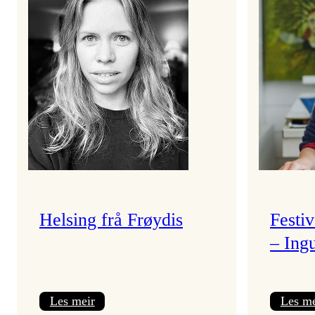
Helsing frå Frøydis
Festi
– Ing
:
Les meir
Les me