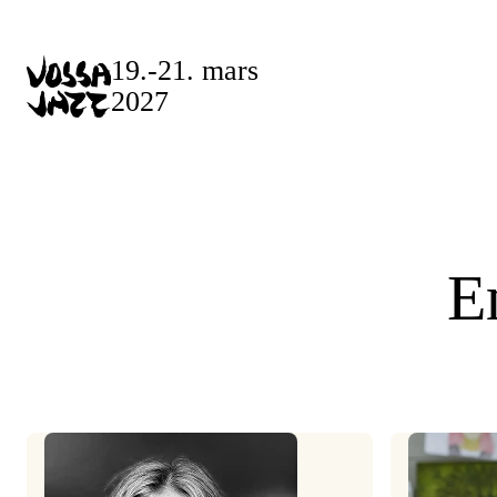
Skip
to
19.-21. mars
content
2027
E