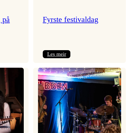
g på
Fyrste festivaldag
:
Les meir
Fyrste
festivaldag