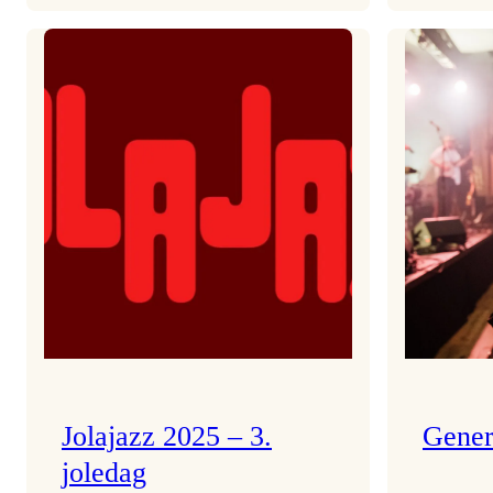
Helsing
frå
Frøydis
Jolajazz 2025 – 3.
Gener
joledag