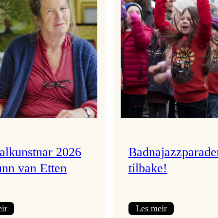
valkunstnar 2026
Badnajazzparade
unn van Etten
tilbake!
:
:
ir
Les meir