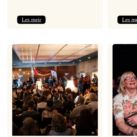
:
Les meir
Les me
Jolajazz
2025
–
3.
joledag