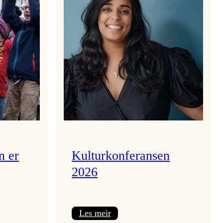
n er
Kulturkonferansen
2026
:
Les meir