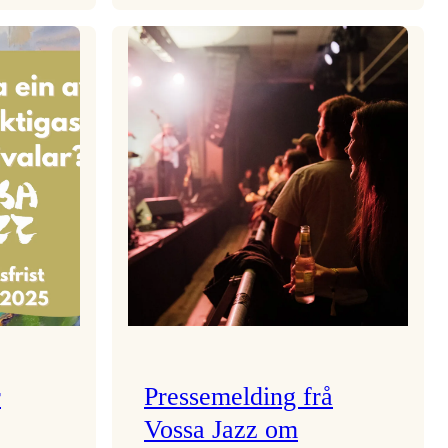
aden
Kulturkonferansen
2026
r
Pressemelding frå
Vossa Jazz om