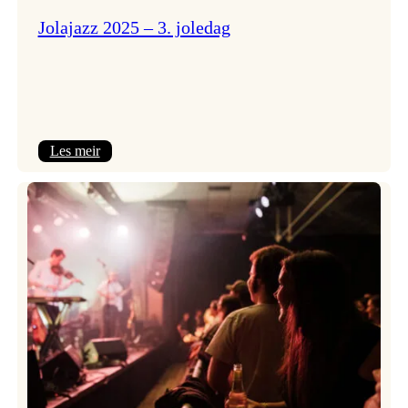
Jolajazz 2025 – 3. joledag
:
Les meir
Jolajazz
2025
–
3.
joledag