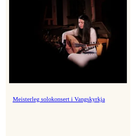
Thomas
Dybdahl
styrte
Vossa
Jazz
i
hamn
Meisterleg solokonsert i Vangskyrkja