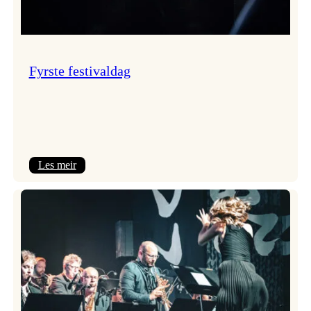
Fyrste festivaldag
:
Les meir
Fyrste
festivaldag