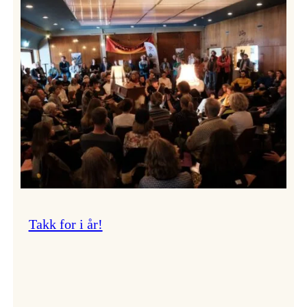
Vossa
Jazz
om
endringar
i
administrasjonen
Takk for i år!