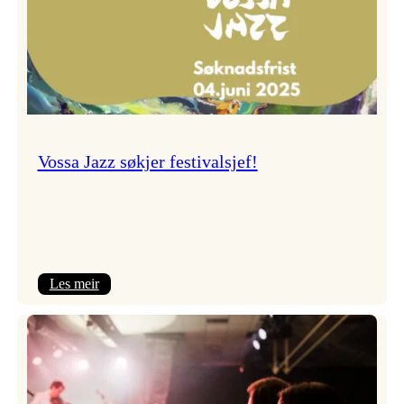
Vossa Jazz søkjer festivalsjef!
:
Les meir
Vossa
Jazz
søkjer
festivalsjef!