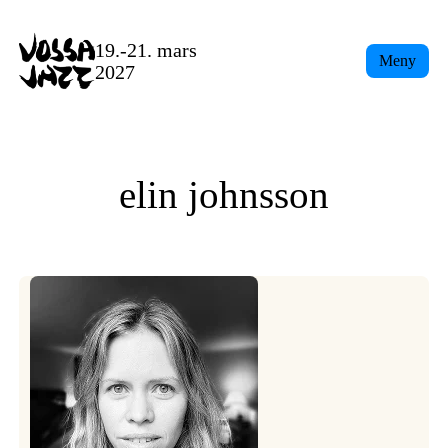
Skip
to
19.-21. mars
Meny
content
2027
elin johnsson