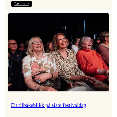
:
Les meir
Takk
for
i
år!
Eit tilbakeblikk på siste festivaldag