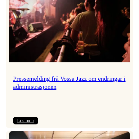
Pressemelding frå Vossa Jazz om endringar i
administrasjonen
:
Les meir
Pressemelding
frå