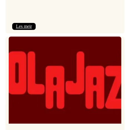
:
Les meir
Kulturkonferansen
2026