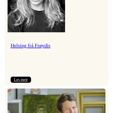
Helsing frå Frøydis
:
Les meir
Helsing
frå
Frøydis