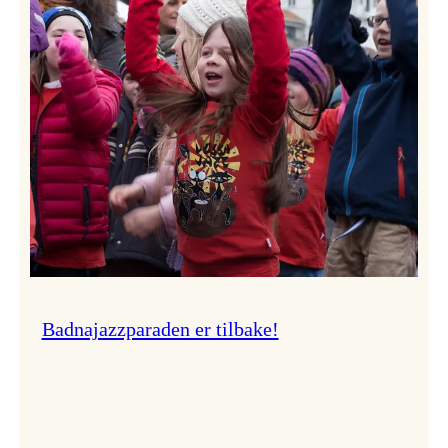
–
Ingunn van Etten
Badnajazzparaden er tilbake!