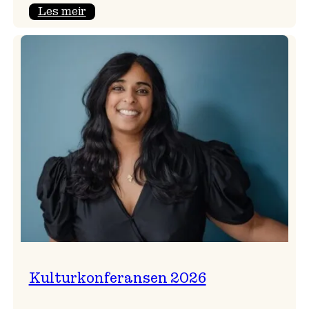
:
Les meir
Badnajazzparaden
er
tilbake!
Kulturkonferansen 2026