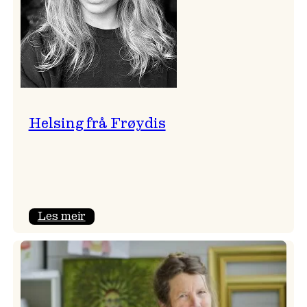
Helsing frå Frøydis
:
Les meir
Helsing
frå
Frøydis