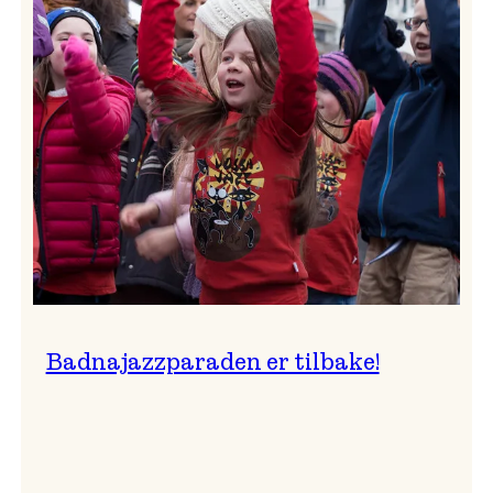
–
Ingunn van Etten
Badnajazzparaden er tilbake!