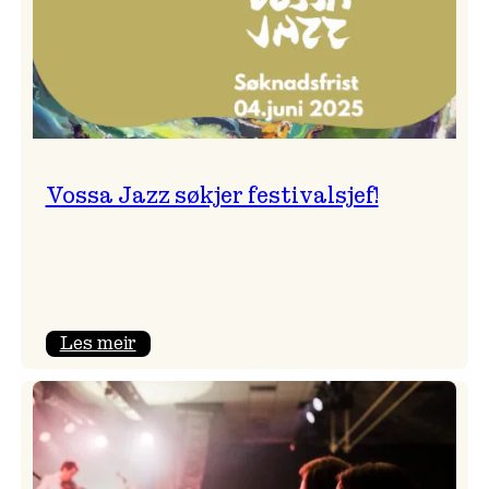
Vossa Jazz søkjer festivalsjef!
:
Les meir
Vossa
Jazz
søkjer
festivalsjef!