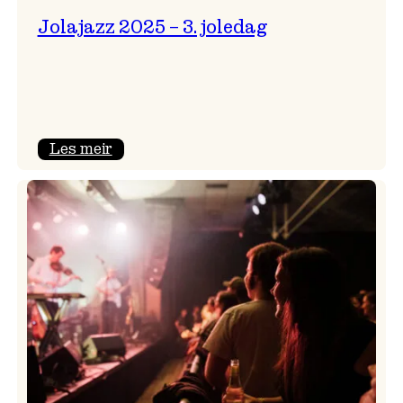
Jolajazz 2025 – 3. joledag
:
Les meir
Jolajazz
2025
–
3.
joledag