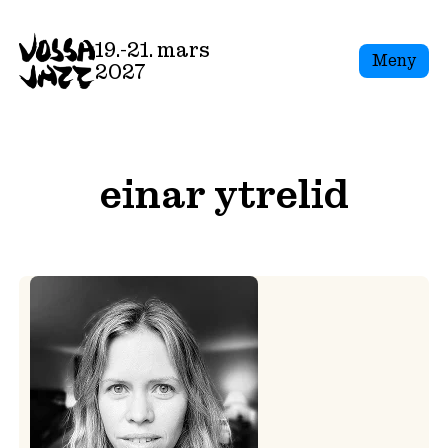
Skip
to
19.-21. mars
Meny
content
2027
einar ytrelid