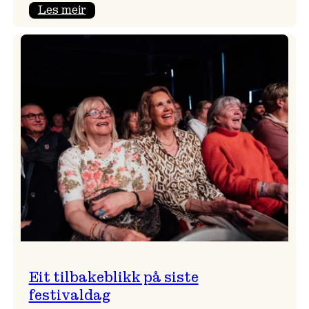
:
Les meir
Takk
for
i
år!
Eit tilbakeblikk på siste
festivaldag