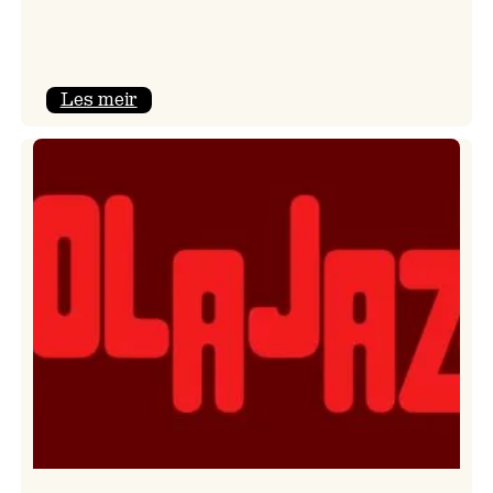
:
Les meir
Kulturkonferansen
2026