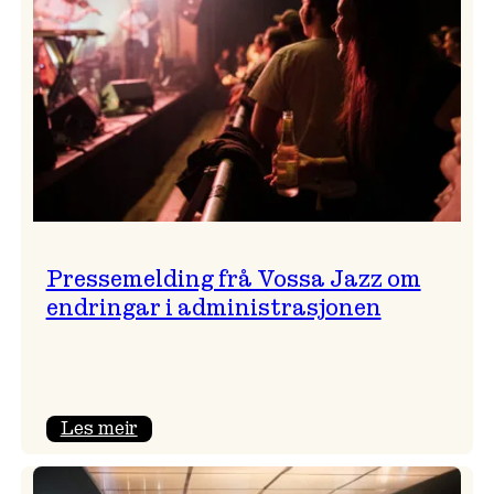
Pressemelding frå Vossa Jazz om
endringar i administrasjonen
:
Les meir
Pressemelding
frå