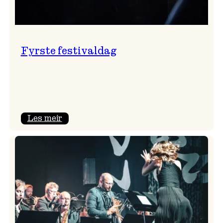
Fyrste festivaldag
:
Les meir
Fyrste
festivaldag