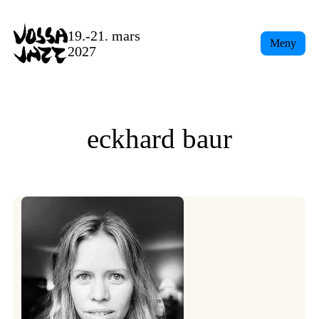
Skip
to
19.-21. mars
Meny
content
2027
eckhard baur