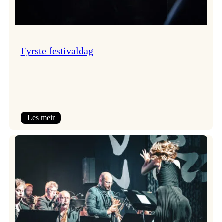
Fyrste festivaldag
:
Les meir
Fyrste
festivaldag