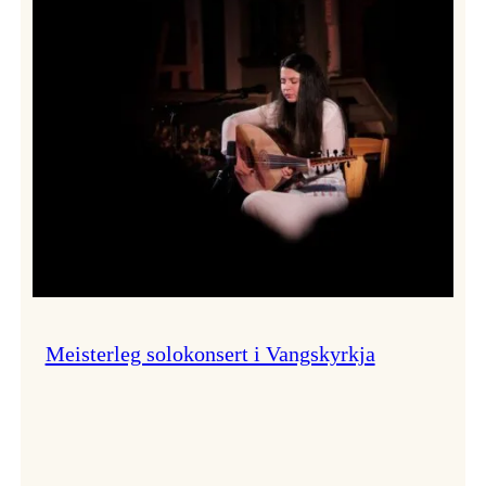
Thomas
Dybdahl
styrte
Vossa
Jazz
i
hamn
Meisterleg solokonsert i Vangskyrkja