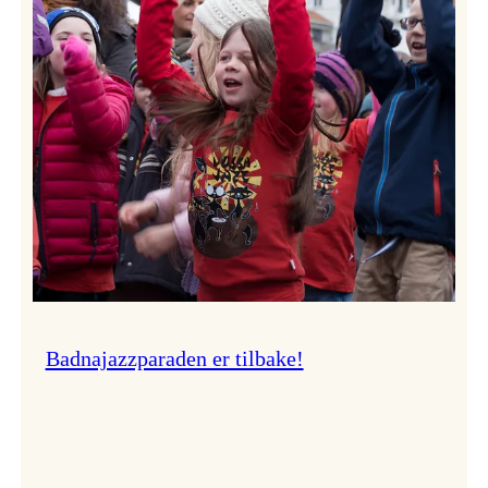
–
Ingunn van Etten
Badnajazzparaden er tilbake!