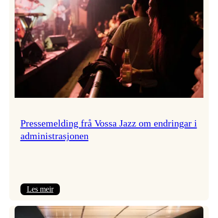
Pressemelding frå Vossa Jazz om endringar i
administrasjonen
:
Les meir
Pressemelding
frå