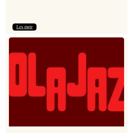
:
Les meir
Kulturkonferansen
2026