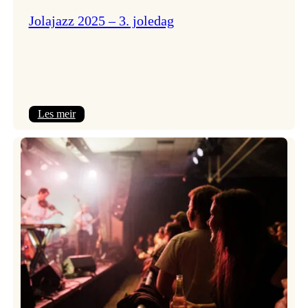
Jolajazz 2025 – 3. joledag
:
Les meir
Jolajazz
2025
–
3.
joledag