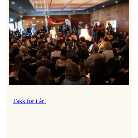
Vossa
Jazz
om
endringar
i
administrasjonen
Takk for i år!