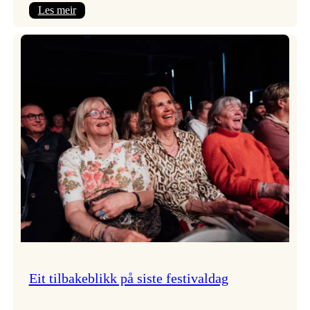
:
Les meir
Takk
for
i
år!
Eit tilbakeblikk på siste festivaldag