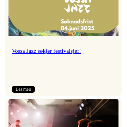
Vossa Jazz søkjer festivalsjef!
:
Les meir
Vossa
Jazz
søkjer
festivalsjef!