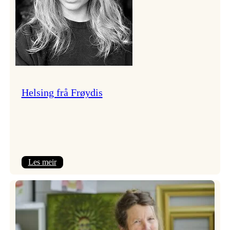
Helsing frå Frøydis
:
Les meir
Helsing
frå
Frøydis