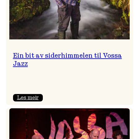
Ein bit av siderhimmelen til Vossa
Jazz
:
Les meir
Ein
bit
av
siderhimmelen
til