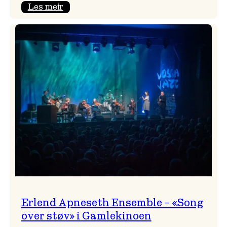
:
Les meir
Real
Ones
–
eit
lydrom
av
havet,
sommar
og
nostalgi
Erlend Apneseth Ensemble – «Song
over støv» i Gamlekinoen