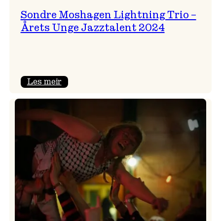
Sondre Moshagen Lightning Trio –
Årets Unge Jazztalent 2024
:
Les meir
Sondre
Moshagen
Lightning
Trio
–
Årets
Unge
Jazztalent
2024