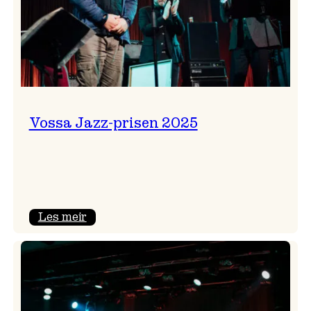
Vossa Jazz-prisen 2025
:
Les meir
Vossa
Jazz-
prisen
2025