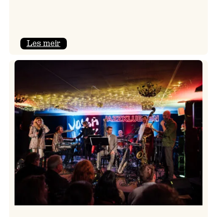
:
Les meir
Camila
Nebbia
&
Kit
Downes