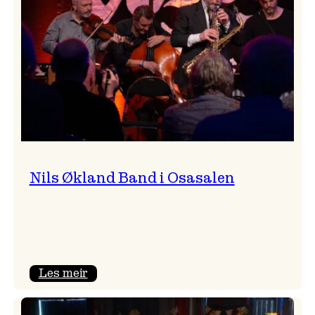
Vossa
Jazz
Nils Økland Band i Osasalen
:
Les meir
Nils
Økland