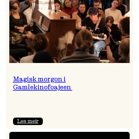
Magisk morgon i
Gamlekinofoajeen
:
Les meir
Magisk
morgon