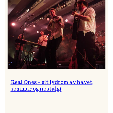
og
…?
Real Ones – eit lydrom av havet,
sommar og nostalgi