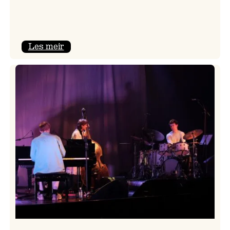
:
Les meir
Mulelid’s
Agoja