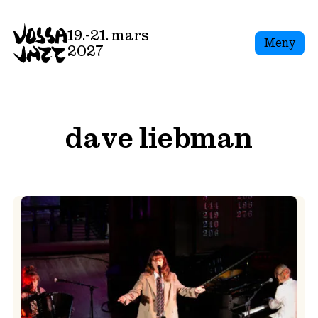
Skip
to
19.-21. mars
Meny
content
2027
dave liebman