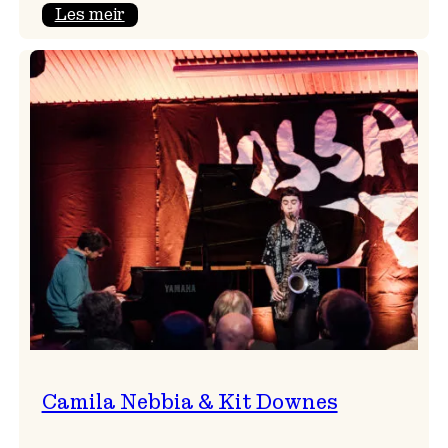
:
Les meir
Aldri
ein
Vossa
Jazz
utan
Badnajazz!
Camila Nebbia & Kit Downes