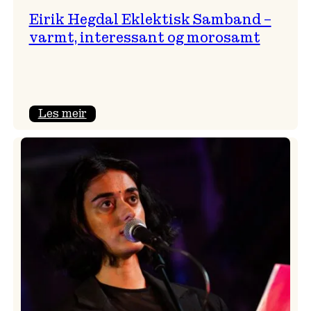
Eirik Hegdal Eklektisk Samband –
varmt, interessant og morosamt
:
Les meir
Eirik
Hegdal
Eklektisk
Samband
–
varmt,
interessant
og
morosamt