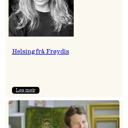
Helsing frå Frøydis
:
Les meir
Helsing
frå
Frøydis