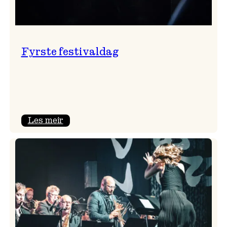
Fyrste festivaldag
:
Les meir
Fyrste
festivaldag