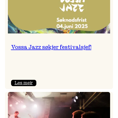
Vossa Jazz søkjer festivalsjef!
:
Les meir
Vossa
Jazz
søkjer
festivalsjef!