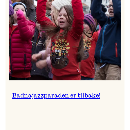
–
Ingunn van Etten
Badnajazzparaden er tilbake!