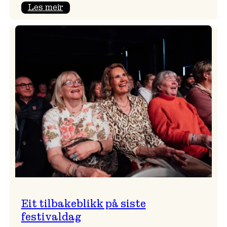
:
Les meir
Takk
for
i
år!
Eit tilbakeblikk på siste
festivaldag