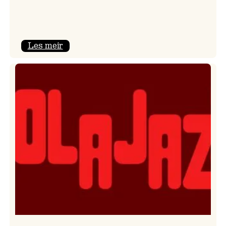
:
Les meir
Kulturkonferansen
2026