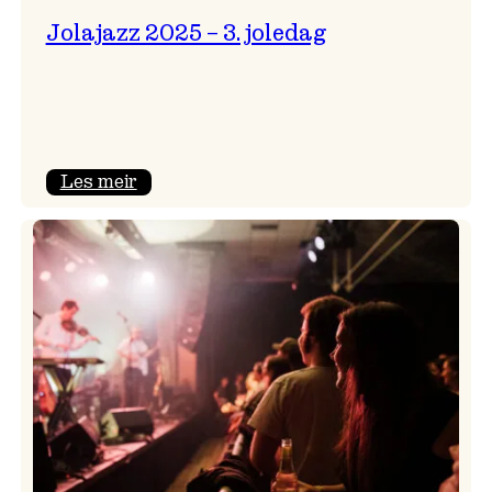
Jolajazz 2025 – 3. joledag
:
Les meir
Jolajazz
2025
–
3.
joledag