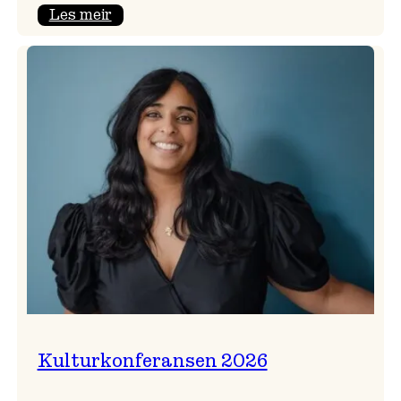
:
Les meir
Badnajazzparaden
er
tilbake!
Kulturkonferansen 2026