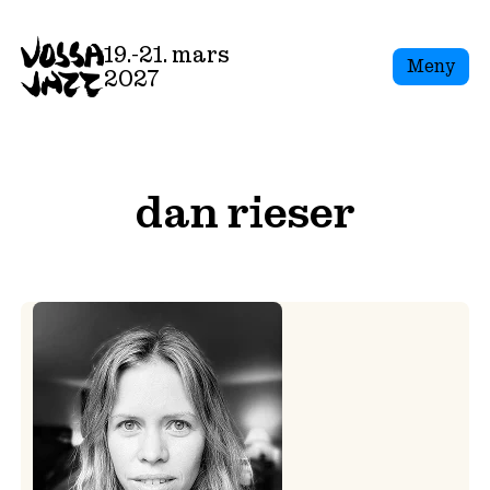
Skip
to
19.-21. mars
Meny
content
2027
dan rieser