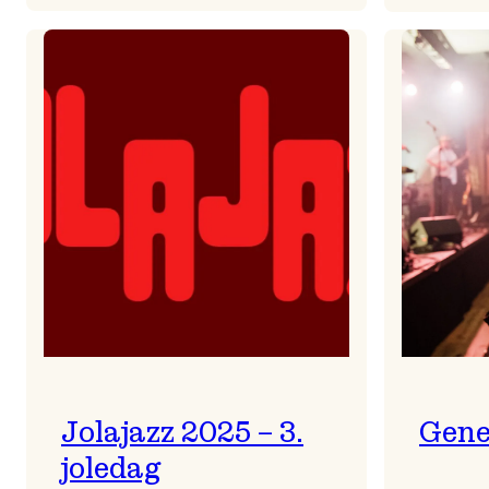
Helsing
frå
Frøydis
Jolajazz 2025 – 3.
Gene
joledag