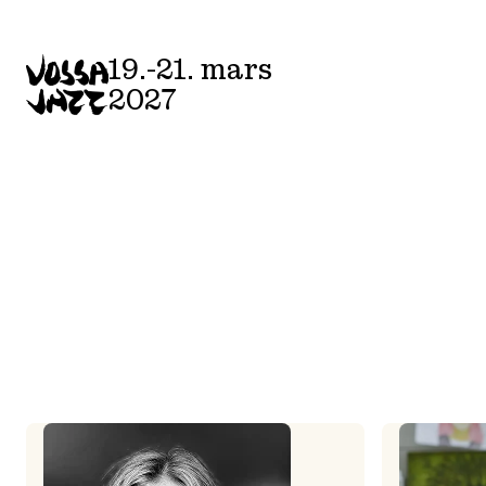
Skip
to
19.-21. mars
content
2027