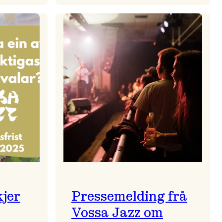
zparaden
Kulturkonferansen
2026
kjer
Pressemelding frå
Vossa Jazz om