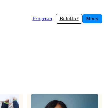
Program
Billettar
Meny