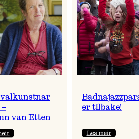
ivalkunstnar
Badnajazzpar
 –
er tilbake!
nn van Etten
:
:
Les meir
meir