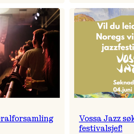
Badnajaz
Festivalkunstnar
er
2026
tilbake!
–
Ingunn van Etten
ralforsamling
Vossa Jazz sø
festivalsjef!