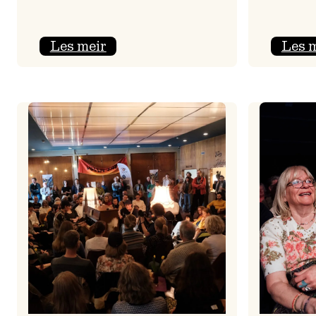
:
Les meir
Les 
Jolajazz
2025
–
3.
joledag