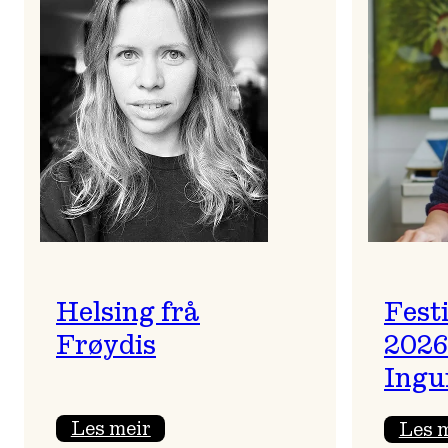
Helsing frå
Fest
Frøydis
2026
Ingu
:
Les meir
Les 