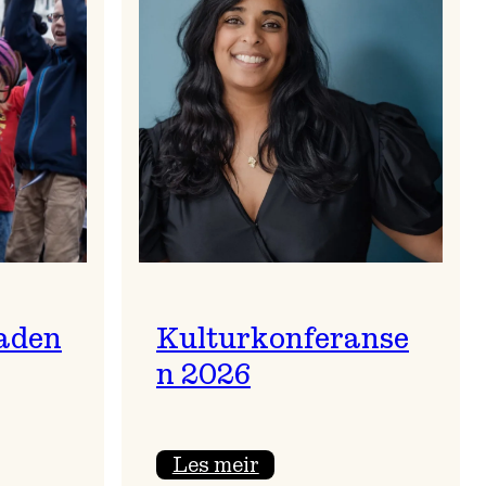
aden
Kulturkonferanse
n 2026
:
Les meir