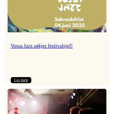
Vossa Jazz søkjer festivalsjef!
:
Les meir
Vossa
Jazz
søkjer
festivalsjef!