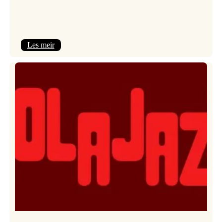
:
Les meir
Kulturkonferansen
2026