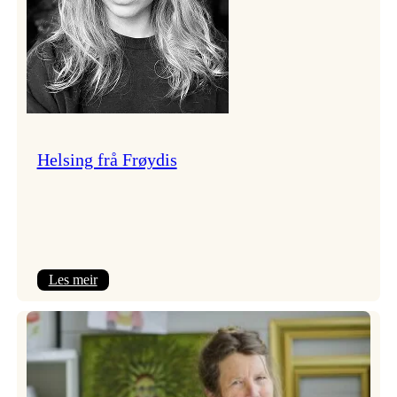
Helsing frå Frøydis
:
Les meir
Helsing
frå
Frøydis