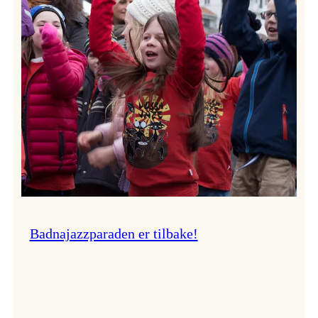
–
Ingunn van Etten
Badnajazzparaden er tilbake!