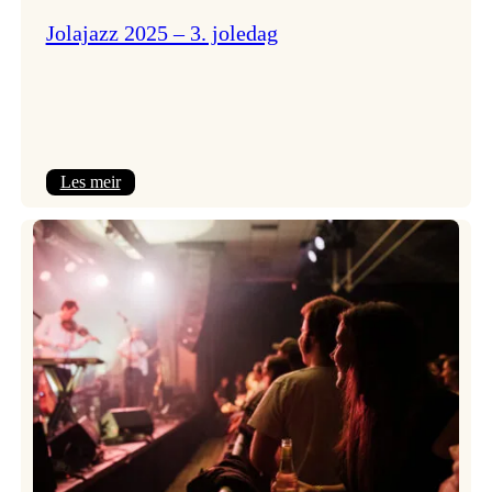
Jolajazz 2025 – 3. joledag
:
Les meir
Jolajazz
2025
–
3.
joledag