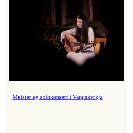
Thomas
Dybdahl
styrte
Vossa
Jazz
i
hamn
Meisterleg solokonsert i Vangskyrkja