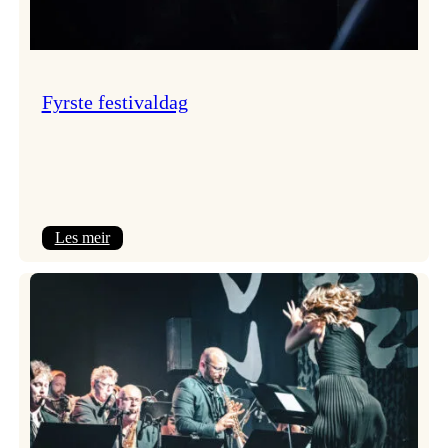
Fyrste festivaldag
:
Les meir
Fyrste
festivaldag