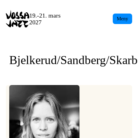
Skip
to
19.-21. mars
Meny
content
2027
Bjelkerud/Sandberg/Skar