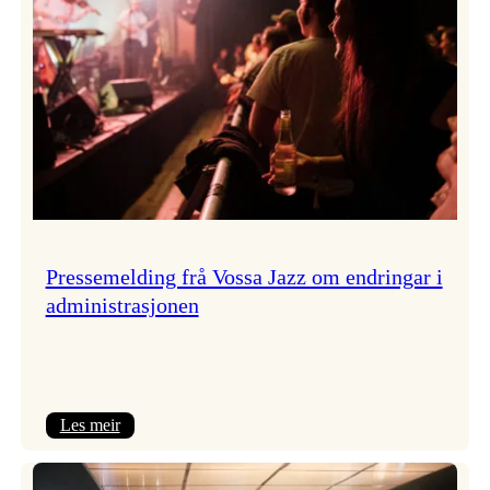
Pressemelding frå Vossa Jazz om endringar i
administrasjonen
:
Les meir
Pressemelding
frå