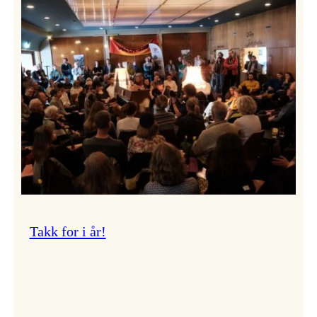
Vossa
Jazz
om
endringar
i
administrasjonen
Takk for i år!