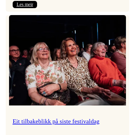
:
Les meir
Takk
for
i
år!
Eit tilbakeblikk på siste festivaldag