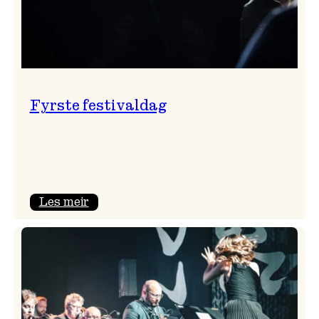
Fyrste festivaldag
:
Les meir
Fyrste
festivaldag