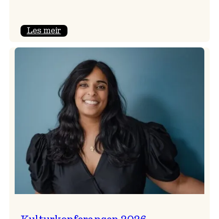
:
Les meir
Badnajazzparaden
er
tilbake!