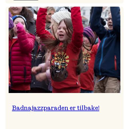
Festivalkunstnar
2026
–
Ingunn van Etten
Badnajazzparaden er tilbake!