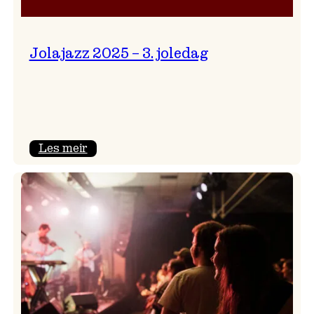
Jolajazz 2025 – 3. joledag
:
Les meir
Jolajazz
2025
–
3.
joledag