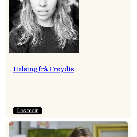
Helsing frå Frøydis
:
Les meir
Helsing
frå
Frøydis