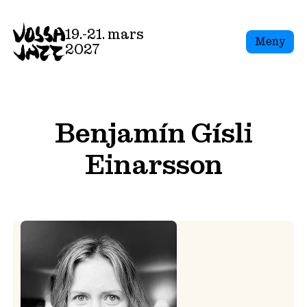
Skip
to
19.-21. mars
Meny
content
2027
Benjamín Gísli
Einarsson