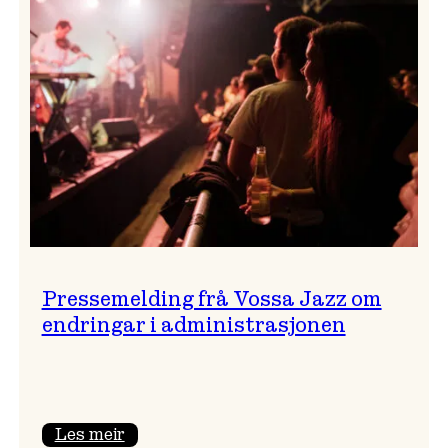
festivalsjef!
Pressemelding frå Vossa Jazz om
endringar i administrasjonen
:
Les meir