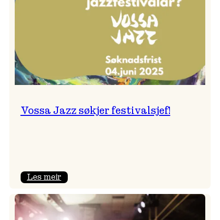
Vossa Jazz søkjer festivalsjef!
:
Les meir
Vossa
Jazz
søkjer