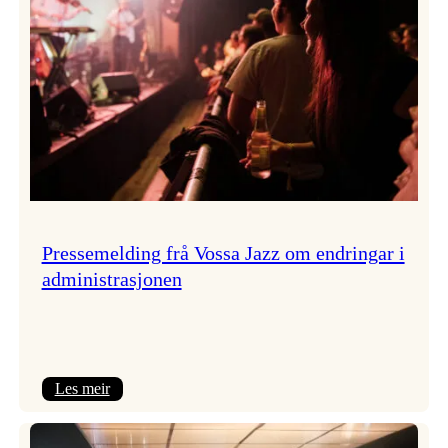
Pressemelding frå Vossa Jazz om endringar i
administrasjonen
:
Les meir
Pressemelding
frå