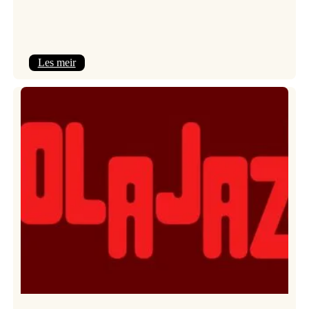
:
Les meir
Kulturkonferansen
2026