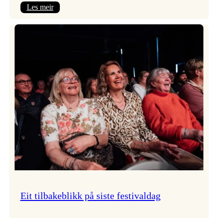
:
Les meir
Takk
for
i
år!
Eit tilbakeblikk på siste festivaldag