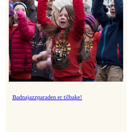
–
Ingunn van Etten
Badnajazzparaden er tilbake!