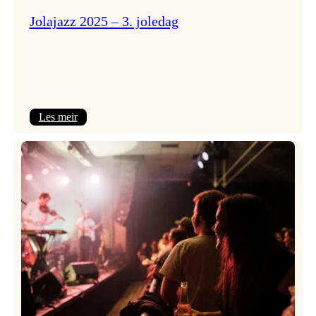
Jolajazz 2025 – 3. joledag
:
Les meir
Jolajazz
2025
–
3.
joledag