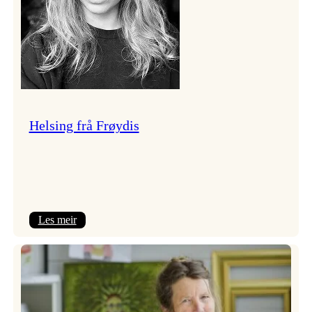
Helsing frå Frøydis
:
Les meir
Helsing
frå
Frøydis