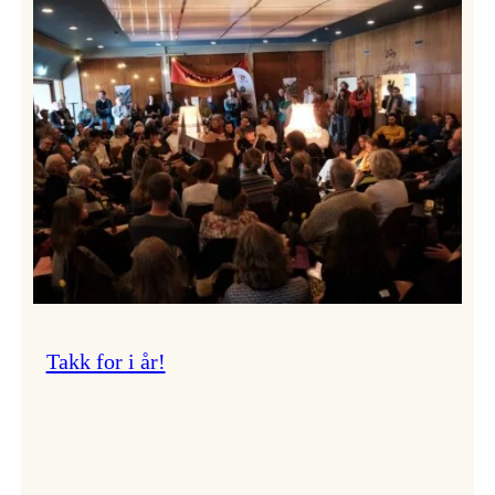
Vossa
Jazz
om
endringar
i
administrasjonen
Takk for i år!