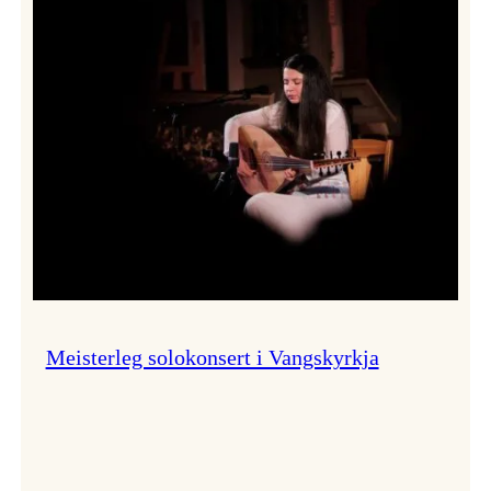
Thomas
Dybdahl
styrte
Vossa
Jazz
i
hamn
Meisterleg solokonsert i Vangskyrkja