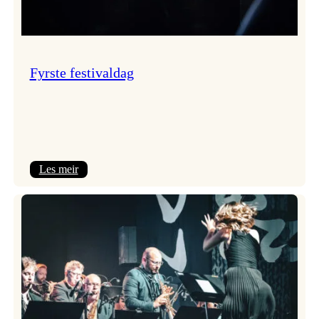
Fyrste festivaldag
:
Les meir
Fyrste
festivaldag