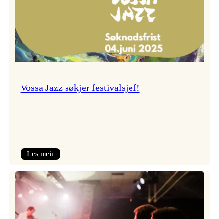
Vossa Jazz søkjer festivalsjef!
:
Les meir
Vossa
Jazz
søkjer
festivalsjef!