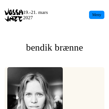
Skip
to
19.-21. mars
Meny
content
2027
bendik brænne