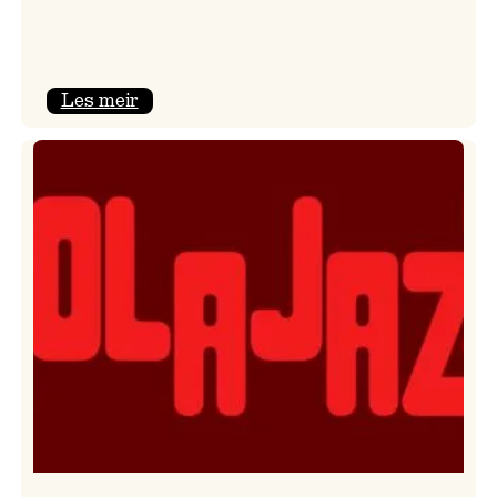
:
Les meir
Kulturkonferansen
2026