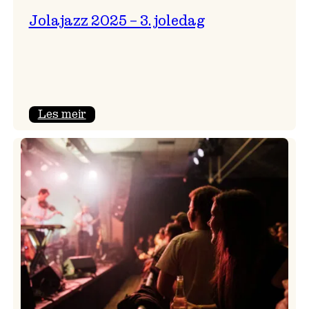
Jolajazz 2025 – 3. joledag
:
Les meir
Jolajazz
2025
–
3.
joledag