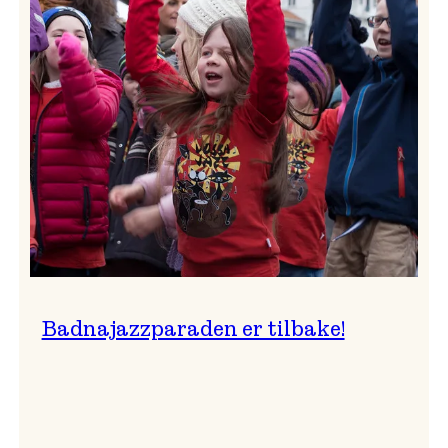
–
Ingunn van Etten
Badnajazzparaden er tilbake!