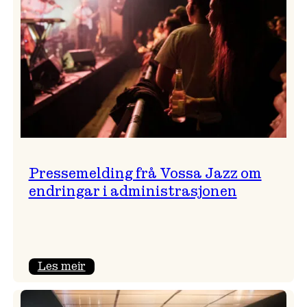
Pressemelding frå Vossa Jazz om
endringar i administrasjonen
:
Les meir
Pressemelding
frå