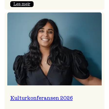
:
Les meir
Badnajazzparaden
er
tilbake!
Kulturkonferansen 2026