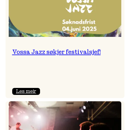
Vossa Jazz søkjer festivalsjef!
:
Les meir
Vossa
Jazz
søkjer
festivalsjef!