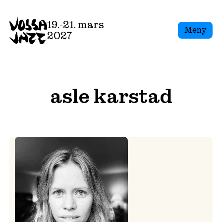
Skip
to
19.-21. mars
Meny
content
2027
asle karstad