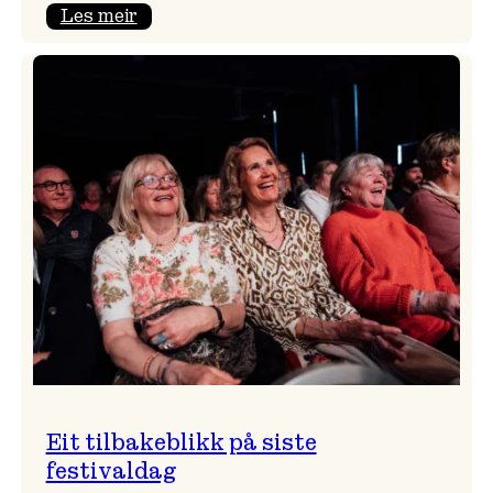
:
Les meir
Takk
for
i
år!
Eit tilbakeblikk på siste
festivaldag