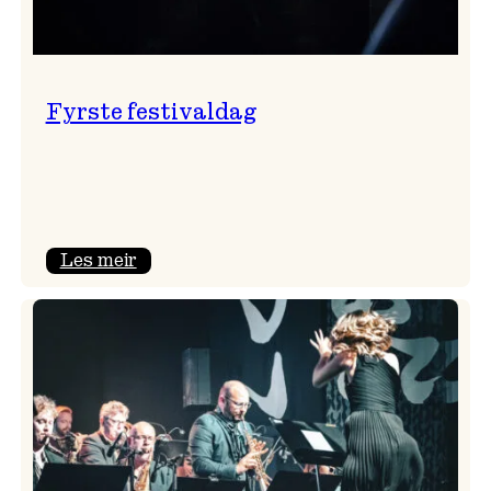
Fyrste festivaldag
:
Les meir
Fyrste
festivaldag