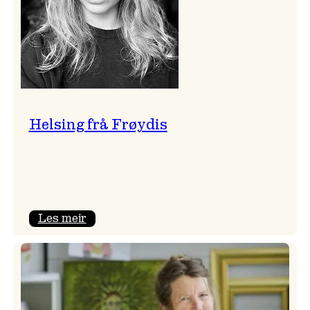
Helsing frå Frøydis
:
Les meir
Helsing
frå
Frøydis