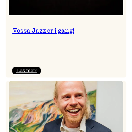
Vossa Jazz er i gang!
:
Les meir
Vossa
Jazz
er
i
gang!