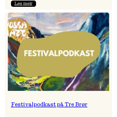
:
Les meir
Vossa
Jazz
x
Kvestad
sideri
Festivalpodkast på Tre Brør