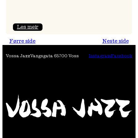
:
Les meir
Festivalpodkast
Førre side
Neste side
på
Tre
Vossa Jazz
Vangsgata 6
5700 Voss
Instagram
Facebook
Brør