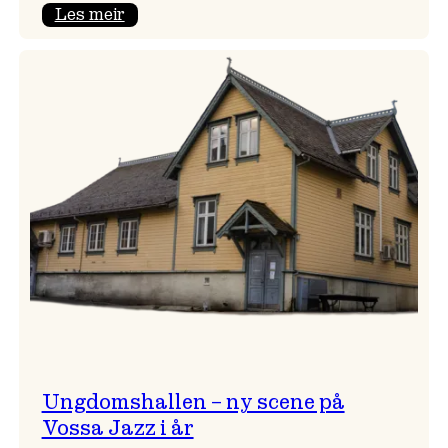
:
Les meir
Endring
i
opningskonsert!
Ungdomshallen – ny scene på
Vossa Jazz i år