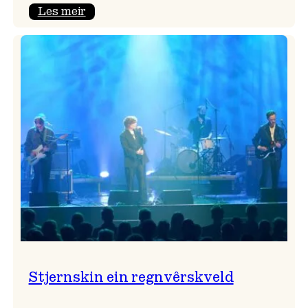
:
Les meir
Seim
&
Haltli
i
Vangskyrkja
Stjernskin ein regnvêrskveld