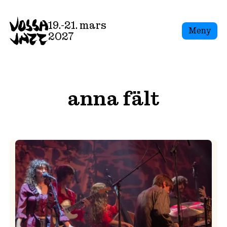
Skip
to
19.-21. mars
Meny
content
2027
anna fält