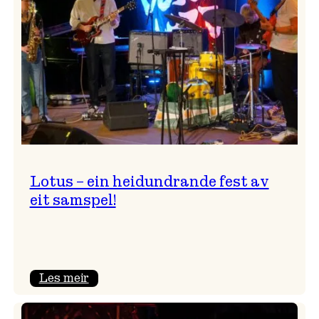
NTNU!
Lotus – ein heidundrande fest av
eit samspel!
:
Les meir
Lotus
–