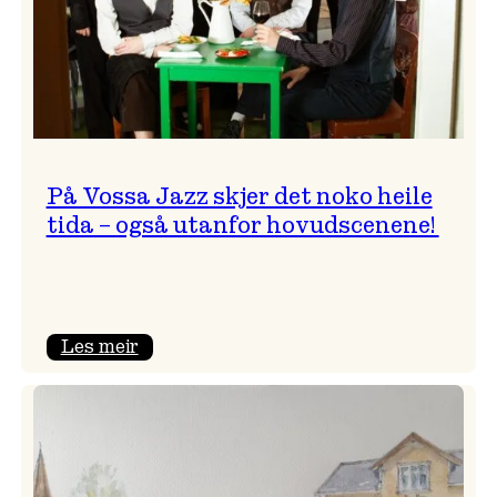
På Vossa Jazz skjer det noko heile
tida – også utanfor hovudscenene!
:
Les meir
På
Vossa
Jazz
skjer
det