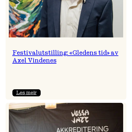
Festivalutstilling: «Gledens tid» av
Axel Vindenes
:
Les meir
Festivalutstilling:
«Gledens
tid»
av
Axel