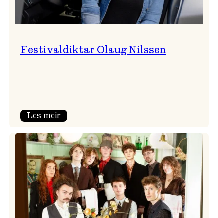
Festivaldiktar Olaug Nilssen
:
Les meir
Festivaldiktar
Olaug
Nilssen