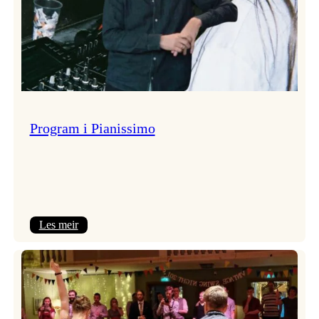
Program i Pianissimo
:
Les meir
Program
i
Pianissimo