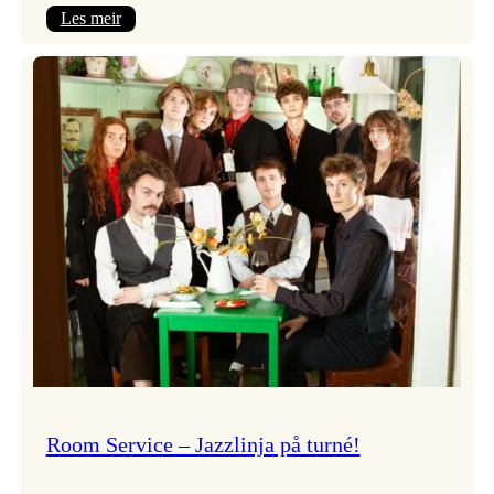
:
Les meir
Moods
–
Griegakademiet
speler
fleire
konsertar
gjennom
dagen
Room Service – Jazzlinja på turné!