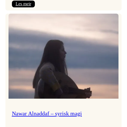
:
Les meir
Himmelfarten
med
plateslepp!
Nawar Alnaddaf – syrisk magi