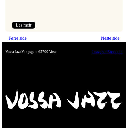
:
Les meir
Nawar
Førre side
Neste side
Alnaddaf
–
Vossa Jazz
Vangsgata 6
5700 Voss
Instagram
Facebook
syrisk
magi