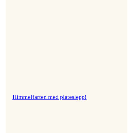
er
best!
Himmelfarten med plateslepp!