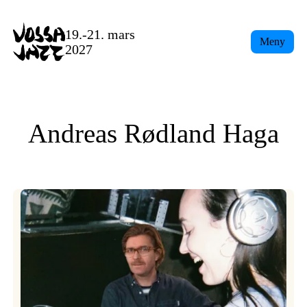
Skip
to
19.-21. mars
Meny
content
2027
Andreas Rødland Haga