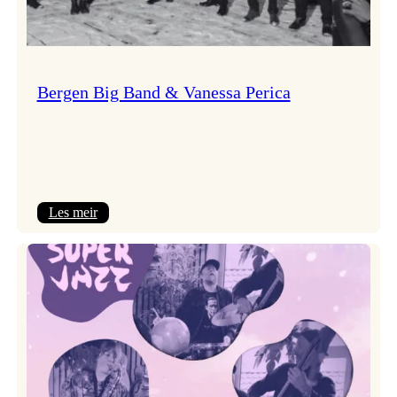
Bergen Big Band & Vanessa Perica
:
Les meir
Bergen
Big
Band
&
Vanessa
Perica