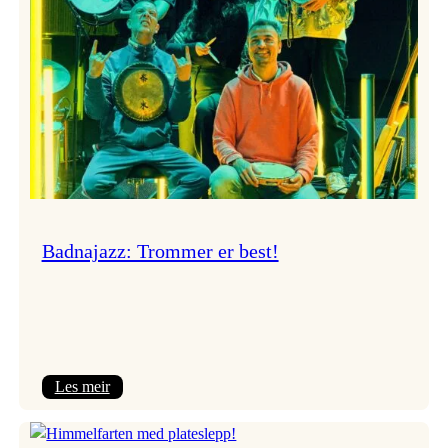
Badnajazz: Trommer er best!
:
Les meir
Badnajazz:
Trommer