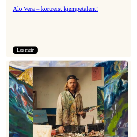
Alo Vera – kortreist kjempetalent!
:
Les meir
Alo
Vera
–
kortreist
kjempetalent!