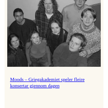
Lindy
Hop!
Moods – Griegakademiet speler fleire
konsertar gjennom dagen