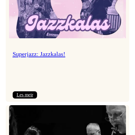
Superjazz: Jazzkalas!
:
Les meir
Superjazz:
Jazzkalas!