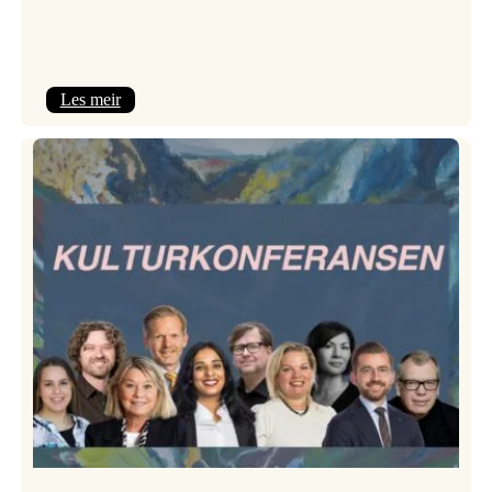
:
Les meir
Room
Service
–
Jazzlinja
på
turné!