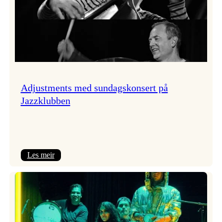
Adjustments med sundagskonsert på
Jazzklubben
:
Les meir
Adjustments
med
sundagskonsert
på
Jazzklubben