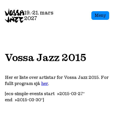
Skip
to
19.-21. mars
Meny
content
2027
Vossa Jazz 2015
Her er liste over artistar for Vossa Jazz 2015. For
fullt program sjå
her
.
[ecs-simple-events start=»2015-03-27″
end=»2015-03-30″]