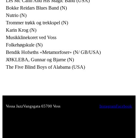
Les Mc Cann And His Magic Band (USA)
Bokke Reidars Blues Band (N)
Nutrio (N)
Trommer trøkk og trekkspel (N)
Karin Krog (N)
Musikklinekoret ved Voss
Folkehøgskule (N)
Bendik Hofseths «Metamorfoser» (N/ GB/USA)
JØKLEBA, Gunnar og Bjarne (N)
The Five Blind Boys of Alabama (USA)
Vossa Jazz
Vangsgata 6
5700 Voss
Instagram
Facebook