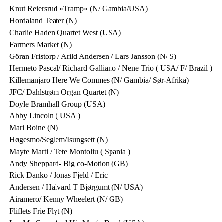
Knut Reiersrud «Tramp» (N/ Gambia/USA)
Hordaland Teater (N)
Charlie Haden Quartet West (USA)
Farmers Market (N)
Göran Fristorp / Arild Andersen / Lars Jansson (N/ S)
Hermeto Pascal/ Richard Galliano / Nene Trio ( USA/ F/ Brazil )
Killemanjaro Here We Commes (N/ Gambia/ Sør-Afrika)
JFC/ Dahlstrøm Organ Quartet (N)
Doyle Bramhall Group (USA)
Abby Lincoln ( USA )
Mari Boine (N)
Høgesmo/Seglem/Isungsett (N)
Mayte Marti / Tete Montoliu ( Spania )
Andy Sheppard- Big co-Motion (GB)
Rick Danko / Jonas Fjeld / Eric
Andersen / Halvard T Bjørgumt (N/ USA)
Airamero/ Kenny Wheelert (N/ GB)
Fliflets Frie Flyt (N)