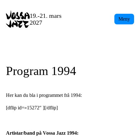
Skip
to
19.-21. mars
Meny
content
2027
Program 1994
Her kan du bla i programmet frå 1994:
[dflip id=»15272″ ][/dflip]
Artistar/band på Vossa Jazz 1994: