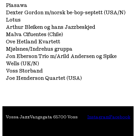
Piasawa
Dexter Gordon m/norsk be-bop-septett (USA/N)
Lotus
Arthur Bleiken og hans Jazzbeskjed
Malva Cifuentes (Chile)
Ove Hetland Kvartett
Mjølsnes/Indrehus gruppa
Jon Eberson Trio m/Arild Andersen og Spike
Wells (UK/N)
Voss Storband
Joe Henderson Quartet (USA)
Vossa Jazz
Vangsgata 6
5700 Voss
Instagram
Facebook