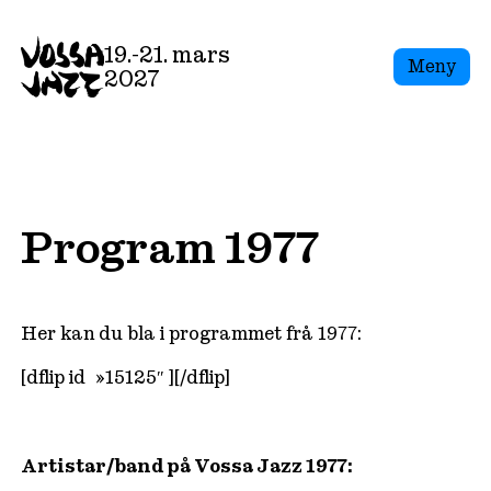
Skip
to
19.-21. mars
Meny
content
2027
Program 1977
Her kan du bla i programmet frå 1977:
[dflip id=»15125″ ][/dflip]
Artistar/band på Vossa Jazz 1977: