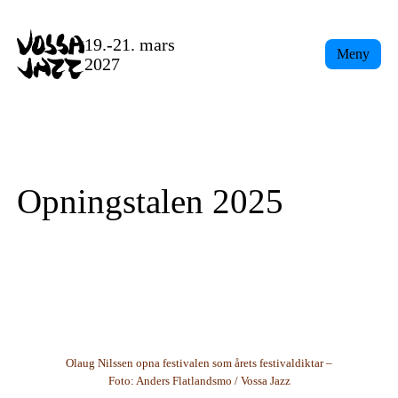
Skip
to
19.-21. mars
Meny
content
2027
Opningstalen 2025
Olaug Nilssen opna festivalen som årets festivaldiktar –
Foto: Anders Flatlandsmo / Vossa Jazz