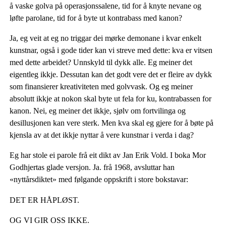
å vaske golva på operasjonssalene, tid for å knyte nevane og
løfte parolane, tid for å byte ut kontrabass med kanon?
Ja, eg veit at eg no triggar dei mørke demonane i kvar enkelt
kunstnar, også i gode tider kan vi streve med dette: kva er vitsen
med dette arbeidet? Unnskyld til dykk alle. Eg meiner det
eigentleg ikkje. Dessutan kan det godt vere det er fleire av dykk
som finansierer kreativiteten med golvvask. Og eg meiner
absolutt ikkje at nokon skal byte ut fela for ku, kontrabassen for
kanon. Nei, eg meiner det ikkje, sjølv om fortvilinga og
desillusjonen kan vere sterk. Men kva skal eg gjere for å bøte på
kjensla av at det ikkje nyttar å vere kunstnar i verda i dag?
Eg har stole ei parole frå eit dikt av Jan Erik Vold. I boka Mor
Godhjertas glade versjon. Ja. frå 1968, avsluttar han
«nyttårsdiktet» med følgande oppskrift i store bokstavar:
DET ER HÅPLØST.
OG VI GIR OSS IKKE.