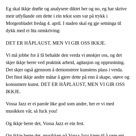
Eg skal ikkje drøfte og analysere diktet her og no, eg har skrive
meir utfyllande om dette i ein tekst som var på trykk i
Morgenbladet fredag 4. april. I staden skal eg gje setninga til
dykk med ei lita omskriving:
DET ER HÅPLAUST, MEN VI GIR OSS IKKJE.
Vi må jobbe for å få behalde den verda vi ønskjer oss, og det
skjer ikkje berre ved praktisk arbeid, agitasjon og opprustning.
Det skjer også gjennom å demonstrere kunstens plass i verda.
Det finst ikkje andre måtar å gjere dette på enn å skape, utøve og
konsumere kunst. DET ER HÅPLAUST, MEN VI GIR OSS
IKKJE.
Vossa Jazz er ei parole like god som andre, her er vi med
musikken vår, så fuck you!
Og ikkje berre det, Vossa Jazz er ein fest.
Og ikkje berre det, musikken på Vossa Jazz kjem til å vere ein