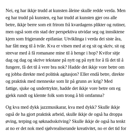
Nei, eg har ikkje trudd at kunsten åleine skulle redde verda. Men
eg har trudd på kunsten, eg har trudd at kunsten gjer oss alle
betre, ikkje berre som eit frirom frå kvardagens plikter og rutiner,
men også som ein stad der perspektiva utvidar seg og innsiktene
kjem som frigjerande epifaniar. Utviklinga i verda dei siste åra,
har fått meg til å tvile. Kva er vitsen med at eg sit og skriv, sit og
strevar med å få romanane mine til å henge i hop? Kvifor sitje
dag og dag og skrive tekstane på nytt og på nytt for å få det til å
fungere, få det til å vere bra nok? Hadde det ikkje vore betre om
eg jobba direkte med politisk agitasjon? Eller endå betre, direkte
og praktisk med menneske som lir på grunn av krig? Med
fattige, sjuke og undertrykte, hadde det ikkje vore betre om eg
gjekk rundt og klemte folk som trong å bli omfamna?
Og kva med dykk jazzmusikarar, kva med dykk? Skulle ikkje
også de ha gjort praktisk arbeid, skulle ikkje de også ha droppa
øving, terping og søknadsskriving? Skulle ikkje de også ha tenkt
at no er det nok med sjølvrealiserande kreativitet, no er det tid for