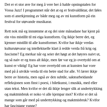
Det er ei stor ære for meg å vere her å halde opningstalen for
Vossa Jazz! I programmet står det at eg er festivaldiktar, det føles
som ei anerkjenning av både meg og av mi kunstform på ein
festival for utøvande musikarar.
Rett nok må eg innrømme at eg dei siste månadane har kjent på
ein viss mistillit til mi eiga kunstform. Og ikkje berre det, eg
kjenner mistillit til alle kunstformer. Kvifor har ikkje verdas
kulturutøvarar og intellektuelle klart å redde verda frå krig og
fascisme? Eg merkar når eg seier det høgt at det høyres naivt ut,
og så naiv er eg trass alt ikkje, men før var eg jo overtydd om at
kunst er viktig! Eg har vore overtydd om at kunsten har vore
med på å utvikle verda til ein betre stad for alle. Vi lærer ikkje
berre av historia, men også av den subtile, saktearbeidande
refleksjonen som finst i poesi, i biletkunst, i musikk, med eller
utan tekst. Men kvifor er det då ikkje lenger slik at undertrykking
og maktmisbruk er noko vi alle kjempar mot? Kvifor er det så
mange som går med på undertrykking og maktmisbruk? Kvifor
har fascistane vunne?