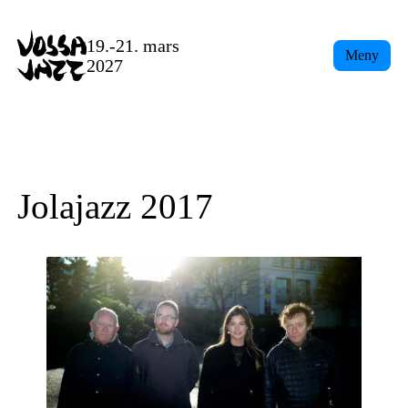
Skip
to
19.-21. mars
Meny
content
2027
Jolajazz 2017