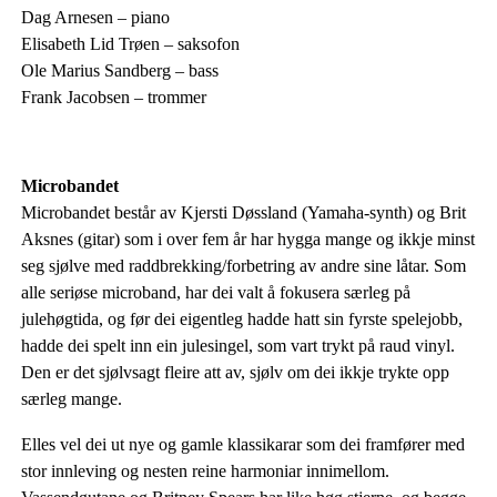
Dag Arnesen – piano
Elisabeth Lid Trøen – saksofon
Ole Marius Sandberg – bass
Frank Jacobsen – trommer
Microbandet
Microbandet består av Kjersti Døssland (Yamaha-synth) og Brit
Aksnes (gitar) som i over fem år har hygga mange og ikkje minst
seg sjølve med raddbrekking/forbetring av andre sine låtar. Som
alle seriøse microband, har dei valt å fokusera særleg på
julehøgtida, og før dei eigentleg hadde hatt sin fyrste spelejobb,
hadde dei spelt inn ein julesingel, som vart trykt på raud vinyl.
Den er det sjølvsagt fleire att av, sjølv om dei ikkje trykte opp
særleg mange.
Elles vel dei ut nye og gamle klassikarar som dei framfører med
stor innleving og nesten reine harmoniar innimellom.