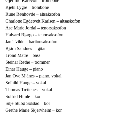
Gjertrud Karevoll – trombone
Kjetil Lygre – trombone
Rune Rønhovde – altsaksofon
Charlotte Egdetveit Karlsen – altsaskofon
Åse Marie Jordal – tenorsaksofon
Halvard Bjørgo – tenorsaksofon
Jan Tvilde – baritonsaksofon
Bjørn Sandnes – gitar
Trond Matre – bass
Steinar Røthe – trommer
Einar Hauge – piano
Jan Ove Mjånes – piano, vokal
Solhild Hauge – vokal
Thomas Trettenes – vokal
Solfrid Himle – kor
Silje Stubø Solstad – kor
Grethe Marie Skjervheim – kor