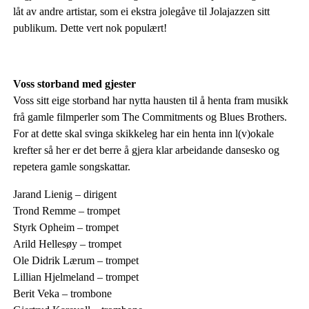
låt av andre artistar, som ei ekstra jolegåve til Jolajazzen sitt
publikum. Dette vert nok populært!
Voss storband med gjester
Voss sitt eige storband har nytta hausten til å henta fram musikk
frå gamle filmperler som The Commitments og Blues Brothers.
For at dette skal svinga skikkeleg har ein henta inn l(v)okale
krefter så her er det berre å gjera klar arbeidande dansesko og
repetera gamle songskattar.
Jarand Lienig – dirigent
Trond Remme – trompet
Styrk Opheim – trompet
Arild Hellesøy – trompet
Ole Didrik Lærum – trompet
Lillian Hjelmeland – trompet
Berit Veka – trombone