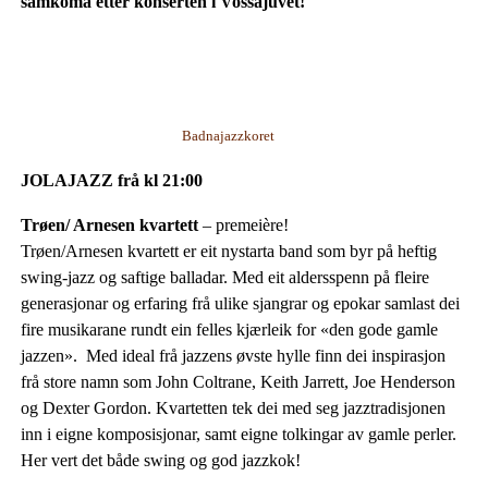
samkoma etter konserten i Vossajuvet!
Badnajazzkoret
JOLAJAZZ frå kl 21:00
Trøen/ Arnesen kvartett
– premeière!
Trøen/Arnesen kvartett er eit nystarta band som byr på heftig
swing-jazz og saftige balladar. Med eit aldersspenn på fleire
generasjonar og erfaring frå ulike sjangrar og epokar samlast dei
fire musikarane rundt ein felles kjærleik for «den gode gamle
jazzen». Med ideal frå jazzens øvste hylle finn dei inspirasjon
frå store namn som John Coltrane, Keith Jarrett, Joe Henderson
og Dexter Gordon. Kvartetten tek dei med seg jazztradisjonen
inn i eigne komposisjonar, samt eigne tolkingar av gamle perler.
Her vert det både swing og god jazzkok!