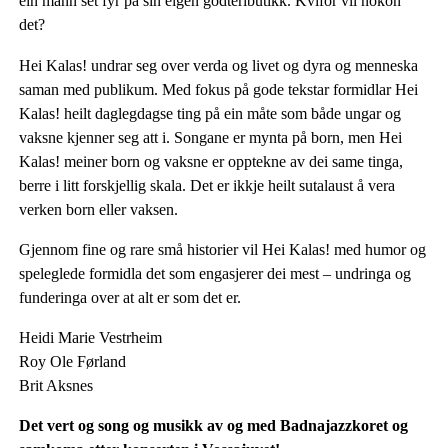
ein mann set fyr på sin eigen godteributikk. Kvifor vil nokon
det?
Hei Kalas! undrar seg over verda og livet og dyra og menneska
saman med publikum. Med fokus på gode tekstar formidlar Hei
Kalas! heilt daglegdagse ting på ein måte som både ungar og
vaksne kjenner seg att i. Songane er mynta på born, men Hei
Kalas! meiner born og vaksne er opptekne av dei same tinga,
berre i litt forskjellig skala. Det er ikkje heilt sutalaust å vera
verken born eller vaksen.
Gjennom fine og rare små historier vil Hei Kalas! med humor og
speleglede formidla det som engasjerer dei mest – undringa og
funderinga over at alt er som det er.
Heidi Marie Vestrheim
Roy Ole Førland
Brit Aksnes
Det vert og song og musikk av og med Badnajazzkoret og