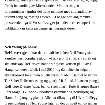
Vassendgutane og Britney Spears har like høg stjerne, og begge
får lik behandling av Microbandet. Mottoet «ingen
forventningar» innfrir dei gong på gong med si blanding av
tostemt song og masing i stereo. At begge har lang fartstid i
presseavdelinga til Vossa Jazz gjer jo at det berre er superlativ
publikum kan kasta på denne sjarmerande duoen!
Neil Young på norsk
ReHarvest
gjendiktar den canadiske helten Neil Young sitt
kanskje mest populære album «Harvest» til si tid, sitt språk og
sitt landskap. ReHarvest hadde sin fyrste konsert på Olav H.
Hauge-senteret i Ulvik i mai 2015, og då måtte ein skipa til
ekstrakonsert for å møta billettetterspurnaden. Bandet består av
Tor Schei Hellesnes (song og gitar), Alis Lund-Johansen (song),
Rolf Tore Djønne (gitar, banjo, steel gitar), Terje Hjartnes (bass),
Lars Magnus «Topho» Nordtveit (trommer og perkusjon) og
Hanne Li (song og piano). Alle har tilknyting til Ulvik. I tillegg
til gjendikting av Neil Young-låtar vil det bli spelt ein og annan