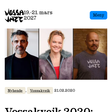
Skip
to
19.-21. mars
Meny
content
2027
, 
21.02.2020
Nyhende
Vossakveik
Vossakveik 2020: