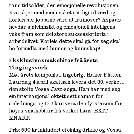
raus tidsalder; den emosjonelle revolusjonen.
Kva skjer med mennesket i ei digital verd og
korleis ser jobbane våre ut framover? Aspaas
hevdar sjølvinnsikt og emosjonell intelligens
veks fram som dei store suksesskriteria i
arbeidslivet. Korleis dette skal gå for seg skal
ho formidla med humor og kunnskap!
Eksklusive smakebitar frå årets
Tingingsverk
Møt årets komponist, Ingebrigt Haker Flaten.
Laurdag 4.april skal han levera det 39. verket i
den stolte Vossa Jazz-soga. Han har med seg
ein internasjonal oktett sett saman for
anledninga og DU kan vera den fyrste som får
høyra smakebitar frå verket hans: EXIT
KNARR
Pris: 690 kr inkludert ei eining drikke og Vossa