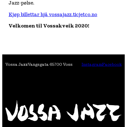
Jazz-pølse.
Kjøp billettar hjå vossajazz.ticjetco.no
Velkomen til Vossakveik 2020!
Vossa Jazz
Vangsgata 6
5700 Voss
Instagram
Facebook