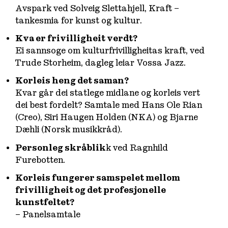
Avspark ved Solveig Slettahjell, Kraft –
tankesmia for kunst og kultur.
Kva er frivilligheit verdt?
Ei sannsoge om kulturfrivilligheitas kraft, ved
Trude Storheim, dagleg leiar Vossa Jazz.
Korleis heng det saman?
Kvar går dei statlege midlane og korleis vert
dei best fordelt? Samtale med Hans Ole Rian
(Creo), Siri Haugen Holden (NKA) og Bjarne
Dæhli (Norsk musikkråd).
Personleg skråblik
k ved Ragnhild
Furebotten.
Korleis fungerer samspelet mellom
frivilligheit og det profesjonelle
kunstfeltet?
– Panelsamtale