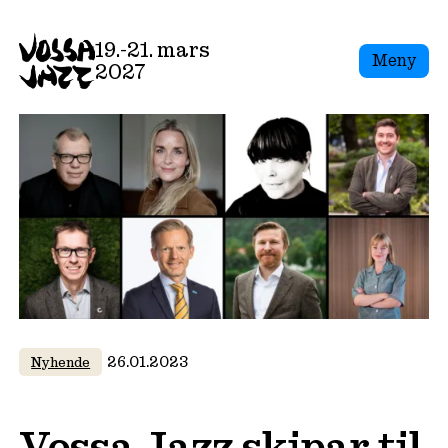
Skip
to
19.-21. mars
Meny
content
2027
26.01.2023
Nyhende
Vossa Jazz skipar til