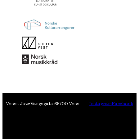
Vossa Jazz
Vangsgata 6
5700 Voss
Instagram
Facebook