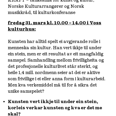
KRAFT – tankesmia for kunst og kultur,
Norske Kulturarrangører og Norsk
musikkråd, til kulturkonferanse
fredag 31. mars kl. 10.00 – 14.00 i Voss
kulturhus:
Kunsten har alltid spelt ei avgjerande rolle i
menneska sin kultur. Han vert ikkje til under
ein stein, men er eit resultat av eit mangfaldig
samspel. Samhandling mellom frivilligheita og
det profesjonelle kulturlivet står sterkt, og
heile 1,4 mill. nordmenn seier at dei er aktive
som frivillige i ei eller anna form i kulturarbeid.
Men kva verkemiddel må til for å sikra det
unike samspelet?
Kunsten vert ikkje til under ein stein,
korleis verkar kunsten og kva er det me
skal?