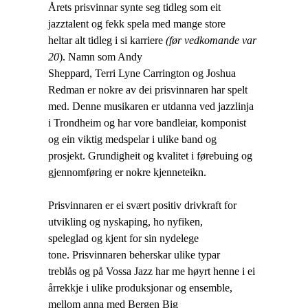
Årets prisvinnar synte seg tidleg som eit
jazztalent og fekk spela med mange store
heltar alt tidleg i si karriere
(før vedkomande var
20
). Namn som Andy
Sheppard, Terri Lyne Carrington og Joshua
Redman er nokre av dei prisvinnaren har spelt
med. Denne musikaren er utdanna ved jazzlinja
i Trondheim og har vore bandleiar, komponist
og ein viktig medspelar i ulike band og
prosjekt. Grundigheit og kvalitet i førebuing og
gjennomføring er nokre kjenneteikn.
Prisvinnaren er ei svært positiv drivkraft for
utvikling og nyskaping, ho nyfiken,
speleglad og kjent for sin nydelege
tone. Prisvinnaren beherskar ulike typar
treblås og på Vossa Jazz har me høyrt henne i ei
årrekkje i ulike produksjonar og ensemble,
mellom anna med Bergen Big