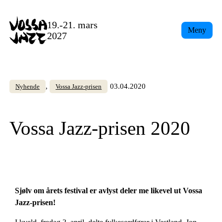
Skip
to
19.-21. mars
Meny
content
2027
, 
03.04.2020
Nyhende
Vossa Jazz-prisen
Vossa Jazz-prisen 2020
Sjølv om årets festival er avlyst deler me likevel ut Vossa
Jazz-prisen!