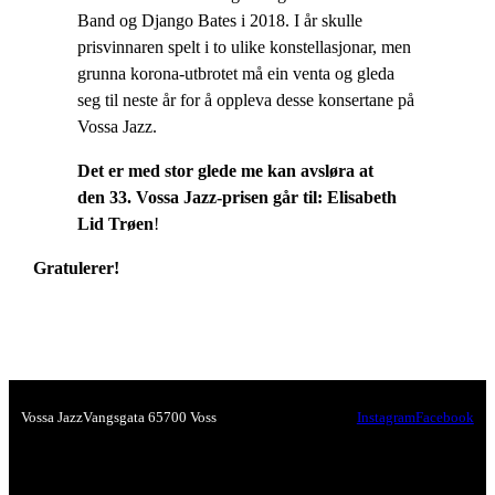
Band og Django Bates i 2018. I år skulle
prisvinnaren spelt i to ulike konstellasjonar, men
grunna korona-utbrotet må ein venta og gleda
seg til neste år for å oppleva desse konsertane på
Vossa Jazz.
Det er med stor glede me kan avsløra at
den 33. Vossa Jazz-prisen går til:
Elisabeth
Lid Trøen
!
Gratulerer!
Vossa Jazz
Vangsgata 6
5700 Voss
Instagram
Facebook