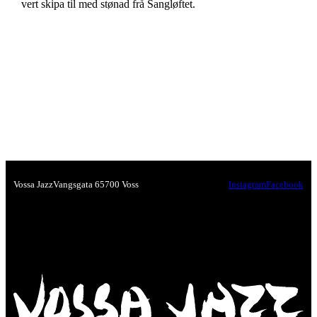
vert skipa til med stønad frå Sangløftet.
Vossa Jazz
Vangsgata 6
5700 Voss
Instagram
Facebook