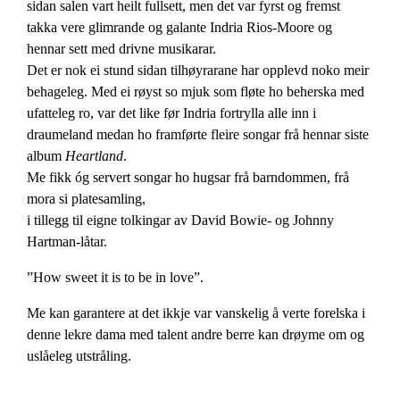
sidan salen vart heilt fullsett, men det var fyrst og fremst
takka vere glimrande og galante Indria Rios-Moore og
hennar sett med drivne musikarar.
Det er nok ei stund sidan tilhøyrarane har opplevd noko meir
behageleg. Med ei røyst so mjuk som fløte ho beherska med
ufatteleg ro, var det like før Indria fortrylla alle inn i
draumeland medan ho framførte fleire songar frå hennar siste
album
Heartland
.
Me fikk óg servert songar ho hugsar frå barndommen, frå
mora si platesamling,
i tillegg til eigne tolkingar av David Bowie- og Johnny
Hartman-låtar.
”How sweet it is to be in love”.
Me kan garantere at det ikkje var vanskelig å verte forelska i
denne lekre dama med talent andre berre kan drøyme om og
uslåeleg utstråling.