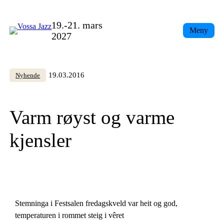
Skip
to
19.-21. mars
Meny
content
2027
19.03.2016
Nyhende
Varm røyst og varme
kjensler
Stemninga i Festsalen fredagskveld var heit og god,
temperaturen i rommet steig i vêret