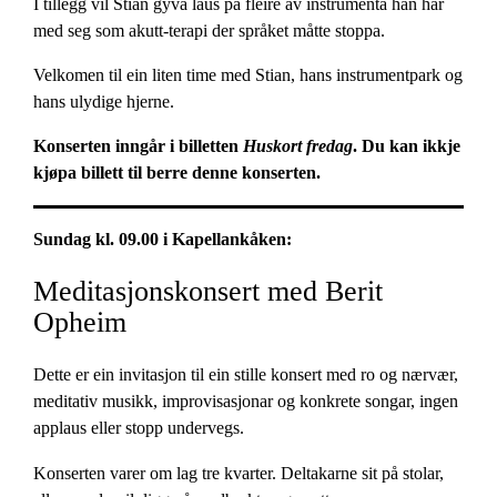
I tillegg vil Stian gyva laus på fleire av instrumenta han har
med seg som akutt-terapi der språket måtte stoppa.
Velkomen til ein liten time med Stian, hans instrumentpark og
hans ulydige hjerne.
Konserten inngår i billetten
Huskort fredag
. Du kan ikkje
kjøpa billett til berre denne konserten.
Sundag kl. 09.00 i Kapellankåken:
Meditasjonskonsert med Berit
Opheim
Dette er ein invitasjon til ein stille konsert med ro og nærvær,
meditativ musikk, improvisasjonar og konkrete songar, ingen
applaus eller stopp undervegs.
Konserten varer om lag tre kvarter. Deltakarne sit på stolar,