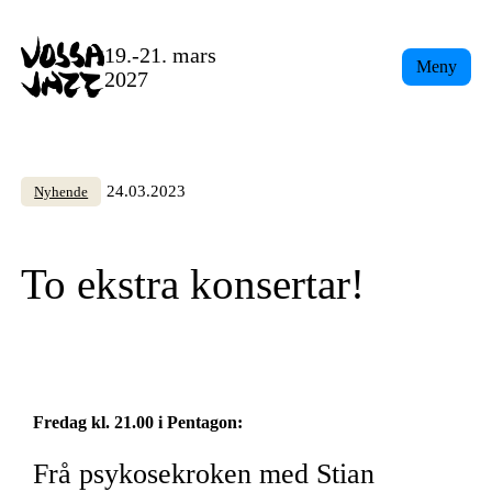
Skip
to
19.-21. mars
Meny
content
2027
24.03.2023
Nyhende
To ekstra konsertar!
Fredag kl. 21.00 i Pentagon:
Frå psykosekroken med Stian