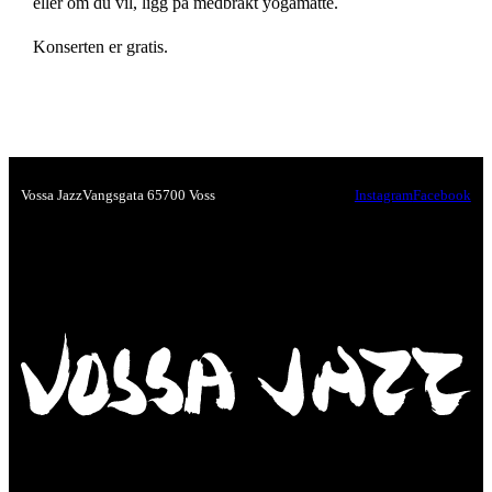
eller om du vil, ligg på medbrakt yogamatte.
Konserten er gratis.
Vossa Jazz
Vangsgata 6
5700 Voss
Instagram
Facebook