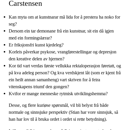
Carstensen
Kan myta om at kunstnarar må lida for å prestera ha noko for
seg?
Dersom ein tar demonane frå ein kunstnar, sit ein då igjen
med ein formingslærar?
Er friksjonsfri kunst kjedeleg?
Korleis påverkar psykose, vrangførestellingar og depresjon
den kreative delen av hjernen?
Kor tid vart verdas første vellukka rektaloperasjon føretatt, og
på kva adeleg person? Og kva verdskjent låt (som er kjent frå
ein heilt annan samanheng) vart skriven for å feira
vitenskapens triumf den gongen?
Kvifor er mange menneske rytmisk utviklingshemma?
Desse, og flere kuriøse spørsmål, vil bli belyst frå både
normale og sinnsjuke perspektiv (Stian har vore sinnsjuk, så
han har lov til å bruka ordet i ordet si rette betydning).