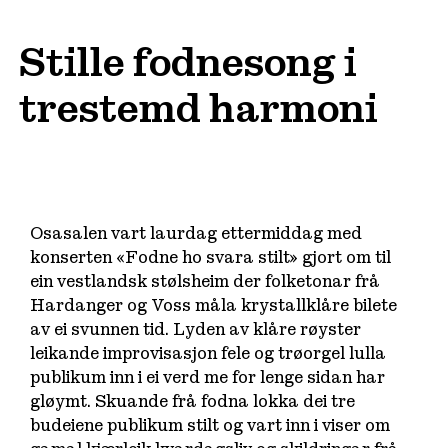
Stille fodnesong i
trestemd harmoni
Osasalen vart laurdag ettermiddag med
konserten «Fodne ho svara stilt» gjort om til
ein vestlandsk stølsheim der folketonar frå
Hardanger og Voss måla krystallklåre bilete
av ei svunnen tid. Lyden av klåre røyster
leikande improvisasjon fele og trøorgel lulla
publikum inn i ei verd me for lenge sidan har
gløymt. Skuande frå fodna lokka dei tre
budeiene publikum stilt og vart inn i viser om