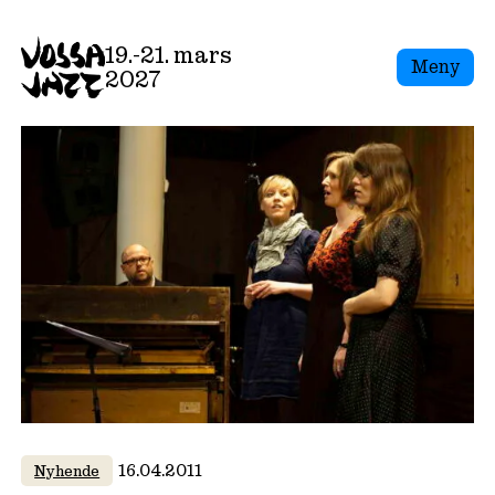
Skip
to
19.-21. mars
Meny
content
2027
16.04.2011
Nyhende