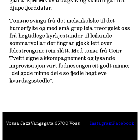
gamal kjærleik kvardagsliv og skildringar frå
djupe fjorddalar.
Tonane svinga frå det melankolske til det
humørfylte og med små grep leia trøorgelet oss
frå høgtidlege kyrkjestunder til leikande
sommarvollar der fingrar gjekk lett over
felestrengane i ein slått. Med tonar frå Geirr
Tveitt eigne akkompagnement og lysande
improvisasjon vart fodnesongen eit godt minne;
“dei gode minne dei e so fjedle høgt øve
kvardagsstedle”.
Vossa Jazz
Vangsgata 6
5700 Voss
Instagram
Facebook