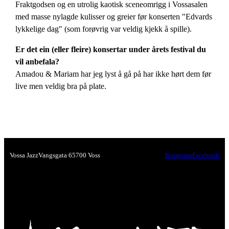
Fraktgodsen og en utrolig kaotisk sceneomrigg i Vossasalen
med masse nylagde kulisser og greier før konserten "Edvards
lykkelige dag" (som forøvrig var veldig kjekk å spille).
Er det ein (eller fleire) konsertar under årets festival du
vil anbefala?
Amadou & Mariam har jeg lyst å gå på har ikke hørt dem før
live men veldig bra på plate.
Vossa Jazz
Vangsgata 6
5700 Voss
Instagram
Facebook