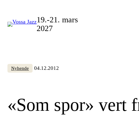
Skip
to
19.-21. mars
content
2027
04.12.2012
Nyhende
«Som spor» vert f