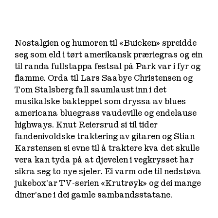
Nostalgien og humoren til «Buicken» spreidde
seg som eld i tørt amerikansk præriegras og ein
til randa fullstappa festsal på Park var i fyr og
flamme. Orda til Lars Saabye Christensen og
Tom Stalsberg fall saumlaust inn i det
musikalske bakteppet som dryssa av blues
americana bluegrass vaudeville og endelause
highways. Knut Reiersrud si til tider
fandenivoldske traktering av gitaren og Stian
Karstensen si evne til å traktere kva det skulle
vera kan tyda på at djevelen i vegkrysset har
sikra seg to nye sjeler. Ei varm ode til nedstøva
jukebox’ar TV-serien «Krutrøyk» og dei mange
diner’ane i dei gamle sambandsstatane.