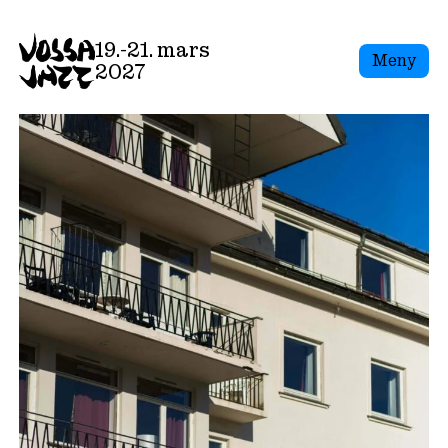
Skip
to
19.-21. mars
Meny
content
2027