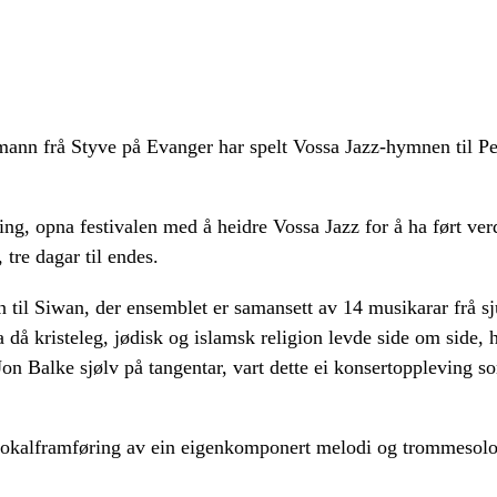
mann frå Styve på Evanger har spelt Vossa Jazz-hymnen til Per
ng, opna festivalen med å heidre Vossa Jazz for å ha ført ver
 tre dagar til endes.
n til Siwan, der ensemblet er samansett av 14 musikarar frå s
a då kristeleg, jødisk og islamsk religion levde side om side,
Jon Balke sjølv på tangentar, vart dette ei konsertoppleving 
vokalframføring av ein eigenkomponert melodi og trommeso