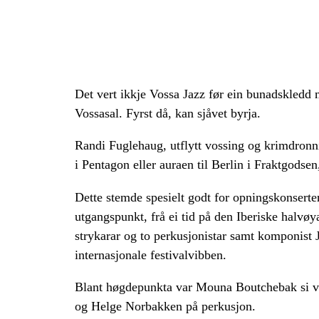
Det vert ikkje Vossa Jazz før ein bunadskledd 
Vossasal. Fyrst då, kan sjåvet byrja.
Randi Fuglehaug, utflytt vossing og krimdronni
i Pentagon eller auraen til Berlin i Fraktgodsen,
Dette stemde spesielt godt for opningskonserte
utgangspunkt, frå ei tid på den Iberiske halvøy
strykarar og to perkusjonistar samt komponist 
internasjonale festivalvibben.
Blant høgdepunkta var Mouna Boutchebak si 
og Helge Norbakken på perkusjon.