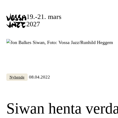
Skip
to
19.-21. mars
content
2027
08.04.2022
Nyhende
Siwan henta verda