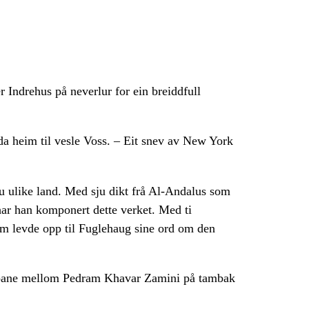
 Indrehus på neverlur for ein breiddfull
da heim til vesle Voss. – Eit snev av New York
ju ulike land. Med sju dikt frå Al-Andalus som
 har han komponert dette verket. Med ti
som levde opp til Fuglehaug sine ord om den
loane mellom Pedram Khavar Zamini på tambak