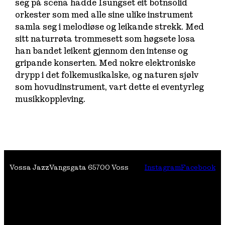
seg på scena hadde Isungset eit botnsolid
orkester som med alle sine ulike instrument
samla seg i melodiøse og leikande strekk. Med
sitt naturrøta trommesett som høgsete losa
han bandet leikent gjennom den intense og
gripande konserten. Med nokre elektroniske
drypp i det folkemusikalske, og naturen sjølv
som hovudinstrument, vart dette ei eventyrleg
musikkoppleving.
Vossa Jazz
Vangsgata 6
5700 Voss
Instagram
Facebook