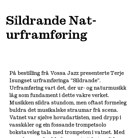
Sildrande Nat-
urframføring
På bestilling frå Vossa Jazz presenterte Terje
Isungset urframføringa ”Sildrande”.
Urframføring vart det, der ur- og naturmusikk
låg som fundament i dette vakre verket.
Musikken sildra stundom, men oftast formeleg
buldra det musikalske straumar frå scena.
Vatnet var sjølve hovudartisten, med drypp i
vasskåler og ein fossande trompetsolo
bokstaveleg tala med trompeten i vatnet. Med