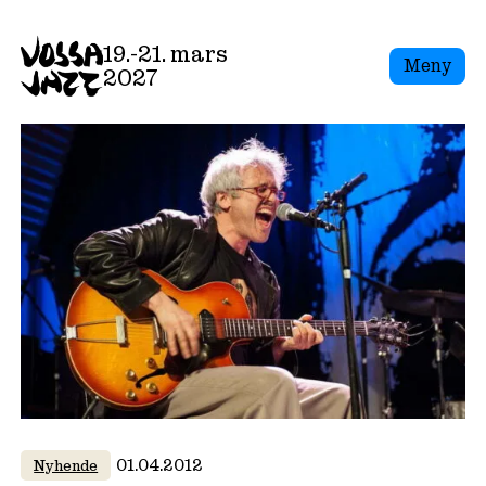
Skip
to
19.-21. mars
Meny
content
2027
01.04.2012
Nyhende