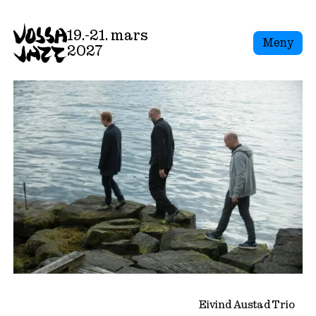
Skip
to
19.-21. mars
Meny
content
2027
Eivind Austad Trio