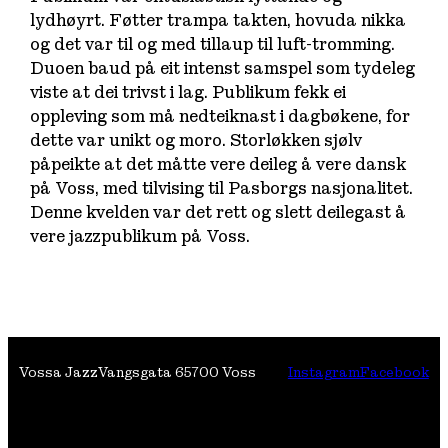
lydhøyrt. Føtter trampa takten, hovuda nikka
og det var til og med tillaup til luft-tromming.
Duoen baud på eit intenst samspel som tydeleg
viste at dei trivst i lag. Publikum fekk ei
oppleving som må nedteiknast i dagbøkene, for
dette var unikt og moro. Storløkken sjølv
påpeikte at det måtte vere deileg å vere dansk
på Voss, med tilvising til Pasborgs nasjonalitet.
Denne kvelden var det rett og slett deilegast å
vere jazzpublikum på Voss.
Vossa Jazz
Vangsgata 6
5700 Voss
Instagram
Facebook