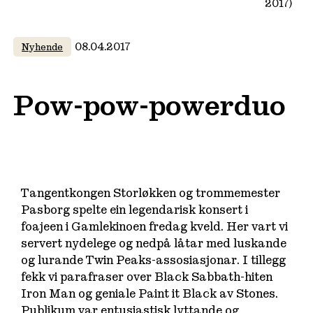
2017)
08.04.2017
Nyhende
Pow-pow-powerduo
Tangentkongen Storløkken og trommemester
Pasborg spelte ein legendarisk konsert i
foajeen i Gamlekinoen fredag kveld. Her vart vi
servert nydelege og nedpå låtar med luskande
og lurande Twin Peaks-assosiasjonar. I tillegg
fekk vi parafraser over Black Sabbath-hiten
Iron Man og geniale Paint it Black av Stones.
Publikum var entusiastisk lyttande og