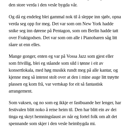
den store verda i den vesle bygda vår.
Og då eg endeleg blei gammal nok til å sleppe inn sjølv, opna
verda seg opp for meg. Det var som om New York hadde
snike seg inn dørene på Pentagon, som om Berlin hadde tatt
over Fraktgodsen. Det var som om alle i Pianobaren såg litt
råare ut enn elles.
Mange gonger, enten eg var på Vossa Jazz som gjest eller
som frivillig, blei eg ståande som sild i tønne i eit av
konsertlokala, med høg musikk rundt meg på alle kantar, og
kjenne meg så intenst stolt over at den i mine auge litt trøytte
plassen eg kom frå, var vertskap for eit så fantastisk
arrangement.
Som vaksen, og no som eg ikkje er fastbuande her lenger, har
festivalen blitt noko å reise heim til. Den har blitt ein av dei
tinga eg skryt hemningslaust av når eg fortel folk om alt det
spennande som skjer i den vesle heimbygda mi.