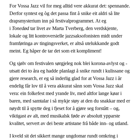
For Vossa Jazz vil for meg alltid vere akkurat det: spennande.
Derfor syntest eg òg det passa fint å snike eit aldri så lite
drapsmysterium inn på festivalprogrammet. At eg
i
Tonedød
tar livet av Marta Tverberg, den verdskjente,
lokale og litt kontroversielle jazzsaksofonisten midt under
framføringa av tingingsverket, er altså utelukkande godt
meint. Eg håper de tar det som eit kompliment!
Og sjølv om festivalen sørgjeleg nok blei korona-avlyst og -
utsatt dei to åra eg hadde planlagt å snike rundt i kulissane og
gjere research, er eg så inderlig glad for at Vossa Jazz i år
endelig får lov til å vera akkurat sånn som Vossa Jazz skal
vera: ein folkefest med yrande liv, med altfor lange køar i
baren, med samtalar i så mykje støy at den du snakkar med er
nøydt til å spytte deg i fjeset for å gjøre seg forstått – og,
viktigast av alt, med musikalsk føde av absolutt ypparste
kvalitet, servert av dei beste artistane frå både inn- og utland.
I kveld sit det sikkert mange ungdomar rundt omkring i