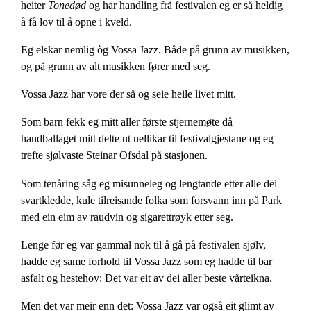
heiter
Tonedød
og har handling frå festivalen eg er så heldig
å få lov til å opne i kveld.
Eg elskar nemlig òg Vossa Jazz. Både på grunn av musikken,
og på grunn av alt musikken fører med seg.
Vossa Jazz har vore der så og seie heile livet mitt.
Som barn fekk eg mitt aller første stjernemøte då
handballaget mitt delte ut nellikar til festivalgjestane og eg
trefte sjølvaste Steinar Ofsdal på stasjonen.
Som tenåring såg eg misunneleg og lengtande etter alle dei
svartkledde, kule tilreisande folka som forsvann inn på Park
med ein eim av raudvin og sigarettrøyk etter seg.
Lenge før eg var gammal nok til å gå på festivalen sjølv,
hadde eg same forhold til Vossa Jazz som eg hadde til bar
asfalt og hestehov: Det var eit av dei aller beste vårteikna.
Men det var meir enn det: Vossa Jazz var også eit glimt av