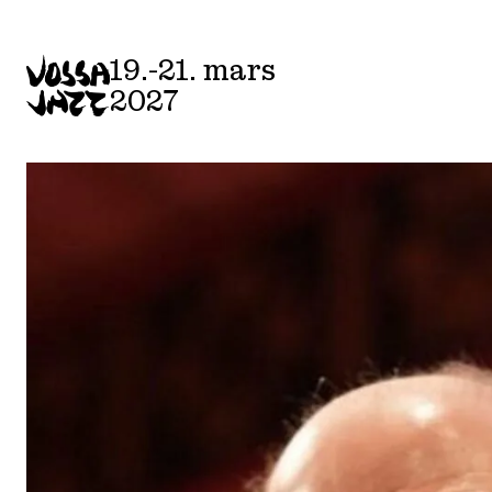
Skip
to
19.-21. mars
content
2027