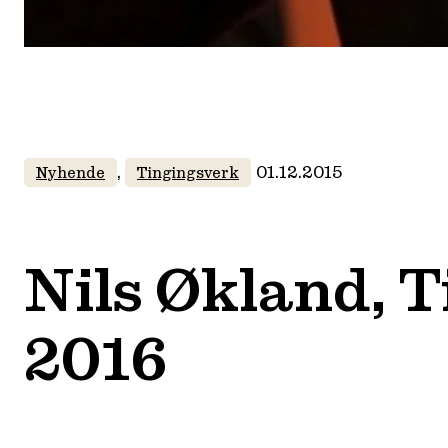
, 
01.12.2015
Nyhende
Tingingsverk
Nils Økland, 
2016