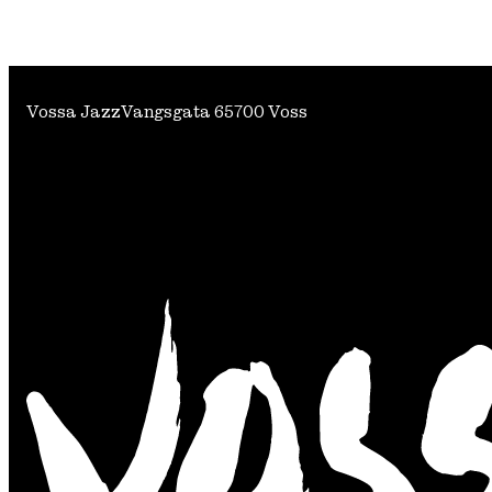
Vossa Jazz
Vangsgata 6
5700 Voss