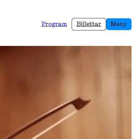
Program
Billettar
Meny