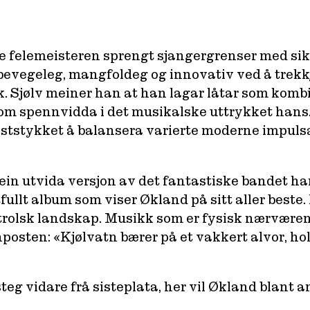
te felemeisteren sprengt sjangergrenser med sik
bevegeleg, mangfoldeg og innovativ ved å trekkj
k. Sjølv meiner han at han lagar låtar som kom
 om spennvidda i det musikalske uttrykket hans.
ststykket å balansera varierte moderne impulsa
ein utvida versjon av det fantastiske bandet ha
fullt album som viser Økland på sitt aller beste.
 trolsk landskap. Musikk som er fysisk nærværen
posten: «Kjølvatn bærer på et vakkert alvor, hol
eg vidare frå sisteplata, her vil Økland blant ann