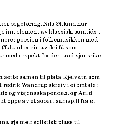
ker bogeføring. Nils Økland har
e inn element av klassisk, samtids-,
binerer poesien i folkemusikken med
 Økland er ein av dei få som
r med respekt for den tradisjonsrike
n sette saman til plata Kjølvatn som
 Fredrik Wandrup skreiv i ei omtale i
de og visjonsskapende.», og Arild
dt oppe av et sobert samspill fra et
a gje meir solistisk plass til